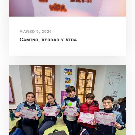
MARZO 9, 2026
Cᴀᴍɪɴᴏ, Vᴇʀᴅᴀᴅ ʏ Vɪᴅᴀ