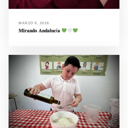
MARZO 9, 2026
𝐌𝐢𝐫𝐚𝐧𝐝𝐨 𝐀𝐧𝐝𝐚𝐥𝐮𝐜í𝐚