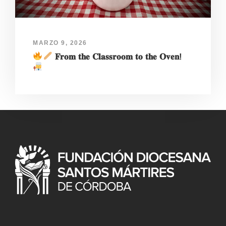
MARZO 9, 2026
𝐅𝐫𝐨𝐦 𝐭𝐡𝐞 𝐂𝐥𝐚𝐬𝐬𝐫𝐨𝐨𝐦 𝐭𝐨 𝐭𝐡𝐞 𝐎𝐯𝐞𝐧!