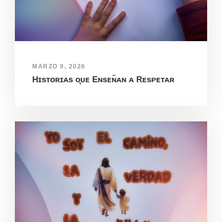
MARZO 9, 2026
Hɪsᴛᴏʀɪᴀs ᴏ̨ᴜᴇ Eɴsᴇɴ̃ᴀɴ ᴀ Rᴇsᴘᴇᴛᴀʀ