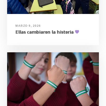
MARZO 9, 2026
𝔼𝕝𝕝𝕒𝕤 𝕔𝕒𝕞𝕓𝕚𝕒𝕣𝕠𝕟 𝕝𝕒 𝕙𝕚𝕤𝕥𝕠𝕣𝕚𝕒