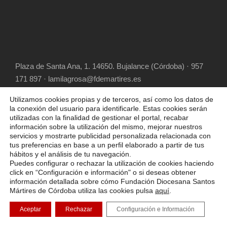
Plaza de Santa Ana, 1. 14650. Bujalance (Córdoba) · 957
171 897 · lamilagrosa@fdemartires.es
Utilizamos cookies propias y de terceros, así como los datos de
la conexión del usuario para identificarle. Estas cookies serán
utilizadas con la finalidad de gestionar el portal, recabar
información sobre la utilización del mismo, mejorar nuestros
servicios y mostrarte publicidad personalizada relacionada con
tus preferencias en base a un perfil elaborado a partir de tus
hábitos y el análisis de tu navegación.
COPYRIGHT 2025 FUNDACIÓN DIOCESANA
Puedes configurar o rechazar la utilización de cookies haciendo
SANTOS MÁRTIRES, ALL RIGHT RESERVED
click en “Configuración e información" o si deseas obtener
información detallada sobre cómo Fundación Diocesana Santos
POLÍTICA DE COOKIES
AVISO LEGAL
Mártires de Córdoba utiliza las cookies pulsa
aquí
.
¿Necesitas ayuda?
POLÍTICA DE PRIVACIDAD
Aceptar
Rechazar
Configuración e Información