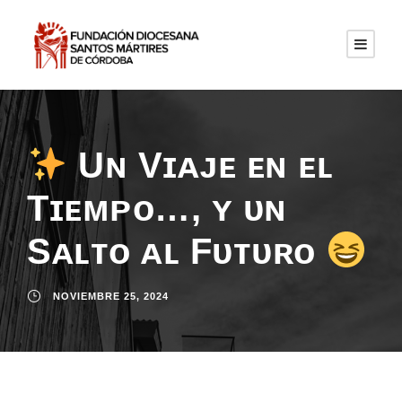
Uɴ Vɪᴀᴊᴇ ᴇɴ ᴇʟ
Tɪᴇᴍᴘᴏ…, ʏ ᴜɴ
Sᴀʟᴛᴏ ᴀʟ Fᴜᴛᴜʀᴏ
NOVIEMBRE 25, 2024