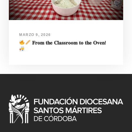
MARZO 9, 2026
𝐅𝐫𝐨𝐦 𝐭𝐡𝐞 𝐂𝐥𝐚𝐬𝐬𝐫𝐨𝐨𝐦 𝐭𝐨 𝐭𝐡𝐞 𝐎𝐯𝐞𝐧!