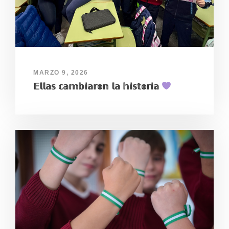
MARZO 9, 2026
𝔼𝕝𝕝𝕒𝕤 𝕔𝕒𝕞𝕓𝕚𝕒𝕣𝕠𝕟 𝕝𝕒 𝕙𝕚𝕤𝕥𝕠𝕣𝕚𝕒