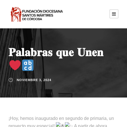
𝐏𝐚𝐥𝐚𝐛𝐫𝐚𝐬 𝐪𝐮𝐞 𝐔𝐧𝐞𝐧
NOVIEMBRE 3, 2024
¡Hoy, hemos inaugurado en segundo de primaria, un
proyecto muy especial!
A partir de ahora,