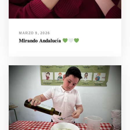
MARZO 9, 2026
𝐌𝐢𝐫𝐚𝐧𝐝𝐨 𝐀𝐧𝐝𝐚𝐥𝐮𝐜í𝐚