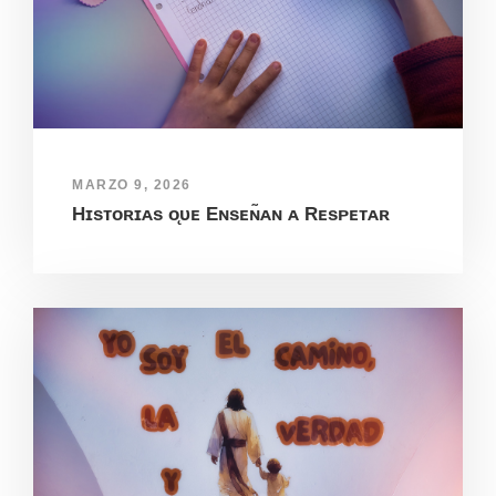
MARZO 9, 2026
Hɪsᴛᴏʀɪᴀs ᴏ̨ᴜᴇ Eɴsᴇɴ̃ᴀɴ ᴀ Rᴇsᴘᴇᴛᴀʀ