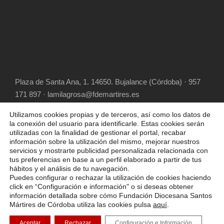
Plaza de Santa Ana, 1. 14650. Bujalance (Córdoba) · 957
171 897 · lamilagrosa@fdemartires.es
Utilizamos cookies propias y de terceros, así como los datos de
la conexión del usuario para identificarle. Estas cookies serán
utilizadas con la finalidad de gestionar el portal, recabar
información sobre la utilización del mismo, mejorar nuestros
servicios y mostrarte publicidad personalizada relacionada con
tus preferencias en base a un perfil elaborado a partir de tus
hábitos y el análisis de tu navegación.
COPYRIGHT 2025 FUNDACIÓN DIOCESANA
Puedes configurar o rechazar la utilización de cookies haciendo
SANTOS MÁRTIRES, ALL RIGHT RESERVED
click en “Configuración e información" o si deseas obtener
información detallada sobre cómo Fundación Diocesana Santos
POLÍTICA DE COOKIES
AVISO LEGAL
Mártires de Córdoba utiliza las cookies pulsa
aquí
.
POLÍTICA DE PRIVACIDAD
Aceptar
Rechazar
Configuración e Información