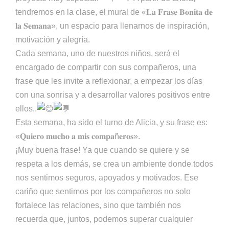
tendremos en la clase, el mural de «𝐋𝐚 𝐅𝐫𝐚𝐬𝐞 𝐁𝐨𝐧𝐢𝐭𝐚 𝐝𝐞
𝐥𝐚 𝐒𝐞𝐦𝐚𝐧𝐚», un espacio para llenarnos de inspiración,
motivación y alegría.
Cada semana, uno de nuestros niños, será el
encargado de compartir con sus compañeros, una
frase que les invite a reflexionar, a empezar los días
con una sonrisa y a desarrollar valores positivos entre
ellos..
Esta semana, ha sido el turno de Alicia, y su frase es:
«𝐐𝐮𝐢𝐞𝐫𝐨 𝐦𝐮𝐜𝐡𝐨 𝐚 𝐦𝐢𝐬 𝐜𝐨𝐦𝐩𝐚ñ𝐞𝐫𝐨𝐬».
¡Muy buena frase! Ya que cuando se quiere y se
respeta a los demás, se crea un ambiente donde todos
nos sentimos seguros, apoyados y motivados. Ese
cariño que sentimos por los compañeros no solo
fortalece las relaciones, sino que también nos
recuerda que, juntos, podemos superar cualquier