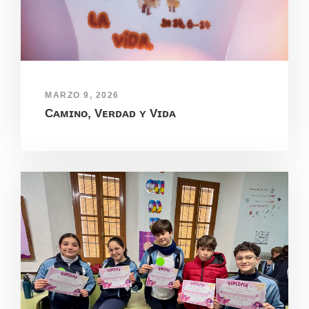
MARZO 9, 2026
Cᴀᴍɪɴᴏ, Vᴇʀᴅᴀᴅ ʏ Vɪᴅᴀ