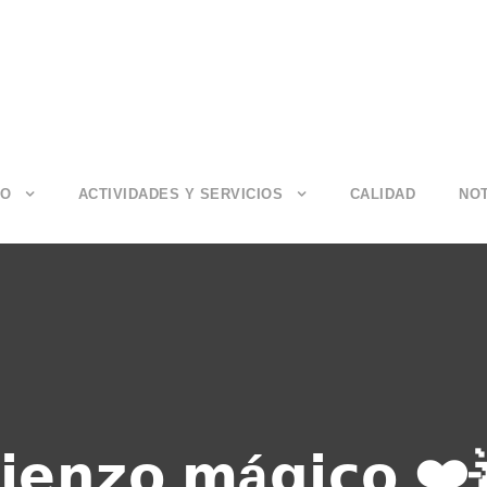
IO
ACTIVIDADES Y SERVICIOS
CALIDAD
NOT
𝗶𝗲𝗻𝘇𝗼 𝗺á𝗴𝗶𝗰𝗼 ❤️