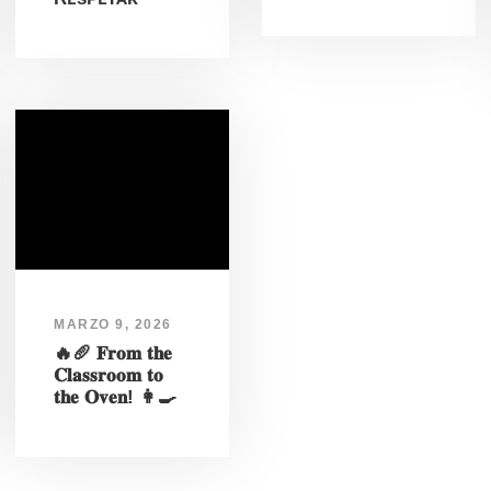
MARZO 9, 2026
🔥🥖 𝐅𝐫𝐨𝐦 𝐭𝐡𝐞
𝐂𝐥𝐚𝐬𝐬𝐫𝐨𝐨𝐦 𝐭𝐨
𝐭𝐡𝐞 𝐎𝐯𝐞𝐧! 👩‍🍳