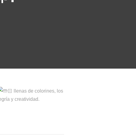
llenas de colorines, los
gría y creatividad.