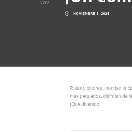
NOV
NOVIEMBRE 3, 2024
Risas y colores, inundan la c
más pequeños, disfrutan de la 
¡Qué divertido!