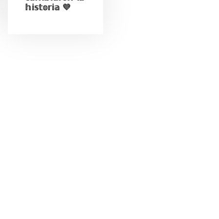
𝕙𝕚𝕤𝕥𝕠𝕣𝕚𝕒 💜