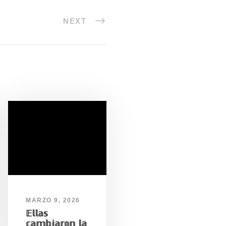
NEXT
MARZO 9, 2026
𝔼𝕝𝕝𝕒𝕤
𝕔𝕒𝕞𝕓𝕚𝕒𝕣𝕠𝕟 𝕝𝕒