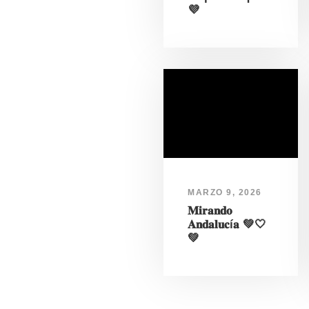
💜
MARZO 9, 2026
𝐌𝐢𝐫𝐚𝐧𝐝𝐨
𝐀𝐧𝐝𝐚𝐥𝐮𝐜í𝐚 💚🤍
💚