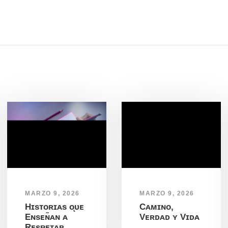
MARZO 9, 2026
MARZO 9, 2026
Hɪsᴛᴏʀɪᴀs ᴏ̨ᴜᴇ
Cᴀᴍɪɴᴏ,
Eɴsᴇɴ̃ᴀɴ ᴀ
Vᴇʀᴅᴀᴅ ʏ Vɪᴅᴀ
Rᴇsᴘᴇᴛᴀʀ