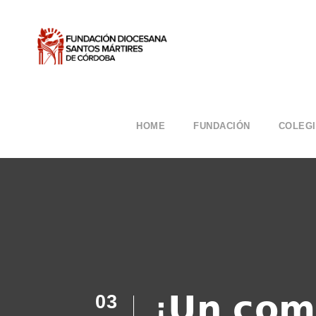
HOME
FUNDACIÓN
COLEG
¡𝗨𝗻 𝗰𝗼𝗺
03