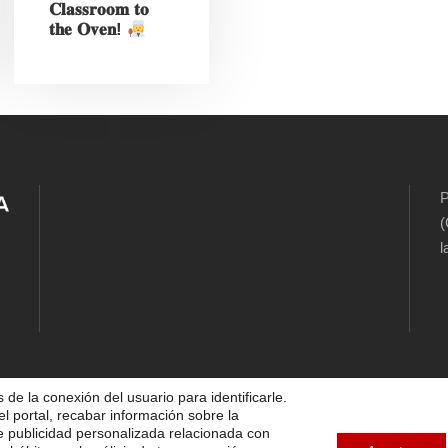
𝐂𝐥𝐚𝐬𝐬𝐫𝐨𝐨𝐦 𝐭𝐨
𝐭𝐡𝐞 𝐎𝐯𝐞𝐧!
P
(
l
 de la conexión del usuario para identificarle.
el portal, recabar información sobre la
5 FUNDACIÓN DIOCESANA SANTOS MÁRTIRES, ALL 
te publicidad personalizada relacionada con