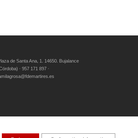
laza de Santa Ana, 1. 14650. Bujalance
Córdoba) · 957 171 897 ·
amilagrosa@fdemartires.es
RIGHT RESERVED