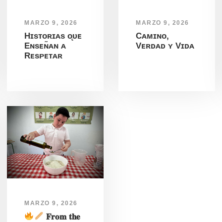
MARZO 9, 2026
MARZO 9, 2026
Hɪsᴛᴏʀɪᴀs ᴏ̨ᴜᴇ
Cᴀᴍɪɴᴏ,
Eɴsᴇɴ̃ᴀɴ ᴀ
Vᴇʀᴅᴀᴅ ʏ Vɪᴅᴀ
Rᴇsᴘᴇᴛᴀʀ
MARZO 9, 2026
𝐅𝐫𝐨𝐦 𝐭𝐡𝐞