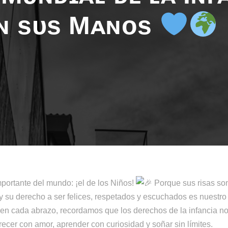
ɴ sᴜs Mᴀɴᴏs
portante del mundo: ¡el de los Niños!
Porque sus risas son
y su derecho a ser felices, respetados y escuchados es nuestr
 en cada abrazo, recordamos que los derechos de la infancia no
cer con amor, aprender con curiosidad y soñar sin límites.