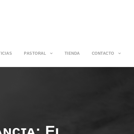
ICIAS
PASTORAL
TIENDA
CONTACTO
ᴀɴᴄɪᴀ: Eʟ