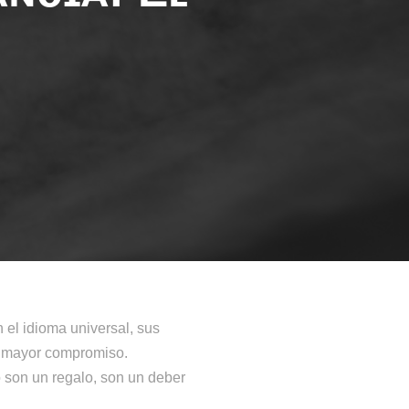
 el idioma universal, sus
o mayor compromiso.
 son un regalo, son un deber