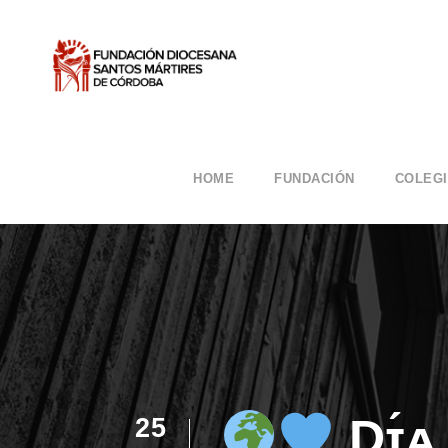
HOME
FUNDACIÓN
COLEG
Dɪ́ᴀ
25