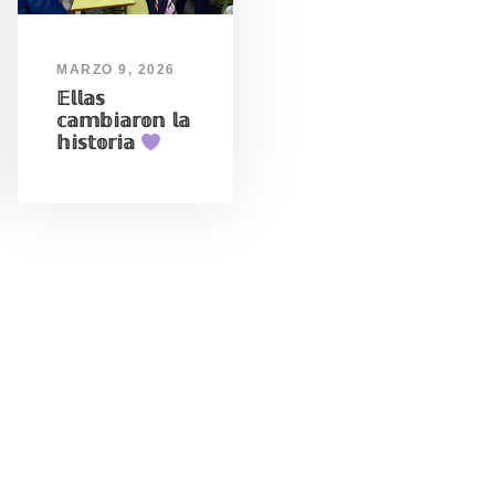
MARZO 9, 2026
𝔼𝕝𝕝𝕒𝕤
𝕔𝕒𝕞𝕓𝕚𝕒𝕣𝕠𝕟 𝕝𝕒
𝕙𝕚𝕤𝕥𝕠𝕣𝕚𝕒