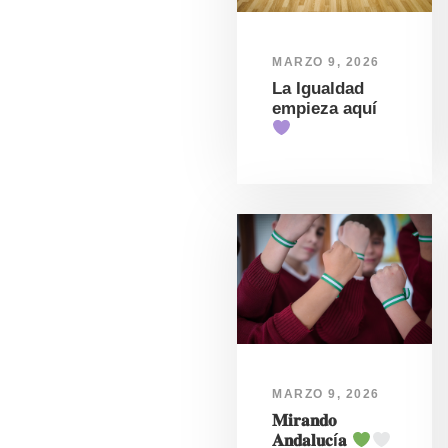
MARZO 9, 2026
La Igualdad
empieza aquí
MARZO 9, 2026
𝐌𝐢𝐫𝐚𝐧𝐝𝐨
𝐀𝐧𝐝𝐚𝐥𝐮𝐜í𝐚