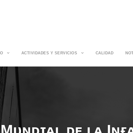
IO
ACTIVIDADES Y SERVICIOS
CALIDAD
NOT
 Mᴜɴᴅɪᴀʟ ᴅᴇ ʟᴀ Iɴғ