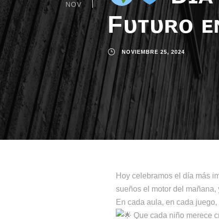
NOV
Fᴜᴛᴜʀᴏ ᴇ
NOVIEMBRE 25, 2024
Hoy celebramos el día más im
sueños el motor del mañana, 
En cada aula, en cada juego,
Que cada niño merece cre