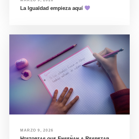
MARZO 9, 2026
La Igualdad empieza aquí
MARZO 9, 2026
Hɪsᴛᴏʀɪᴀs ᴏ̨ᴜᴇ Eɴsᴇɴ̃ᴀɴ ᴀ Rᴇsᴘᴇᴛᴀʀ