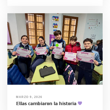
MARZO 9, 2026
𝔼𝕝𝕝𝕒𝕤 𝕔𝕒𝕞𝕓𝕚𝕒𝕣𝕠𝕟 𝕝𝕒 𝕙𝕚𝕤𝕥𝕠𝕣𝕚𝕒