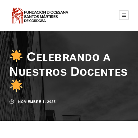
Cᴇʟᴇʙʀᴀɴᴅᴏ ᴀ
Nᴜᴇsᴛʀᴏs Dᴏᴄᴇɴᴛᴇs
NOVIEMBRE 1, 2025