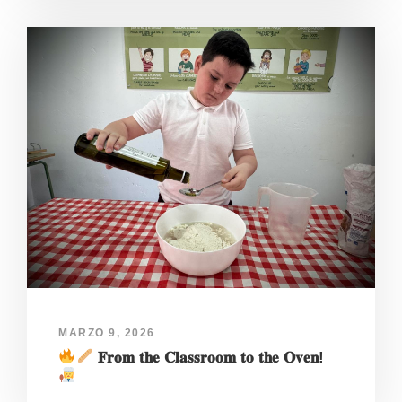
MARZO 9, 2026
𝐅𝐫𝐨𝐦 𝐭𝐡𝐞 𝐂𝐥𝐚𝐬𝐬𝐫𝐨𝐨𝐦 𝐭𝐨 𝐭𝐡𝐞 𝐎𝐯𝐞𝐧!