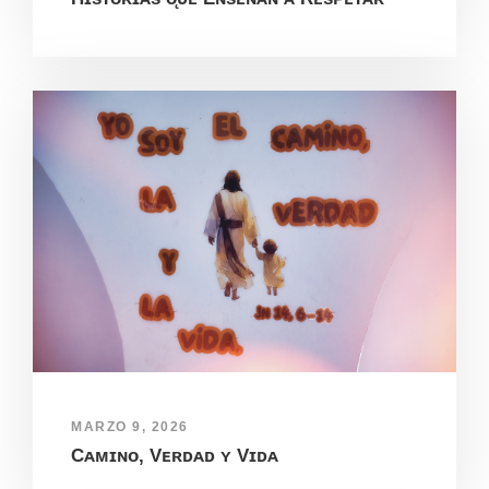
MARZO 9, 2026
Cᴀᴍɪɴᴏ, Vᴇʀᴅᴀᴅ ʏ Vɪᴅᴀ