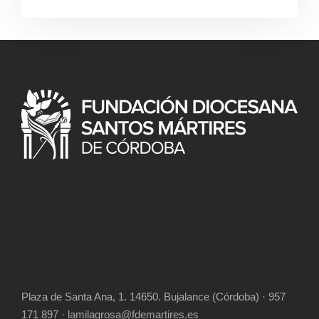
Plaza de Santa Ana, 1. 14650. Bujalance (Córdoba) · 957
171 897 · lamilagrosa@fdemartires.es