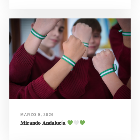
MARZO 9, 2026
𝐌𝐢𝐫𝐚𝐧𝐝𝐨 𝐀𝐧𝐝𝐚𝐥𝐮𝐜í𝐚