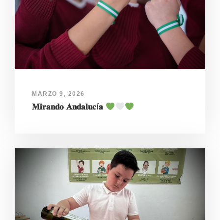
MARZO 9, 2026
𝐌𝐢𝐫𝐚𝐧𝐝𝐨 𝐀𝐧𝐝𝐚𝐥𝐮𝐜í𝐚