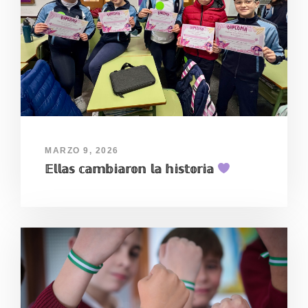
MARZO 9, 2026
𝔼𝕝𝕝𝕒𝕤 𝕔𝕒𝕞𝕓𝕚𝕒𝕣𝕠𝕟 𝕝𝕒 𝕙𝕚𝕤𝕥𝕠𝕣𝕚𝕒