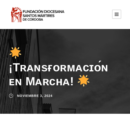
¡Tʀᴀɴsғᴏʀᴍᴀᴄɪᴏ́ɴ
ᴇɴ Mᴀʀᴄʜᴀ!
NOVIEMBRE 3, 2024