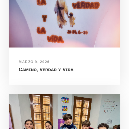
MARZO 9, 2026
Cᴀᴍɪɴᴏ, Vᴇʀᴅᴀᴅ ʏ Vɪᴅᴀ