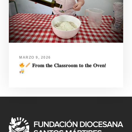
MARZO 9, 2026
𝐅𝐫𝐨𝐦 𝐭𝐡𝐞 𝐂𝐥𝐚𝐬𝐬𝐫𝐨𝐨𝐦 𝐭𝐨 𝐭𝐡𝐞 𝐎𝐯𝐞𝐧!