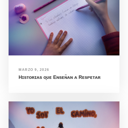
MARZO 9, 2026
Hɪsᴛᴏʀɪᴀs ᴏ̨ᴜᴇ Eɴsᴇɴ̃ᴀɴ ᴀ Rᴇsᴘᴇᴛᴀʀ