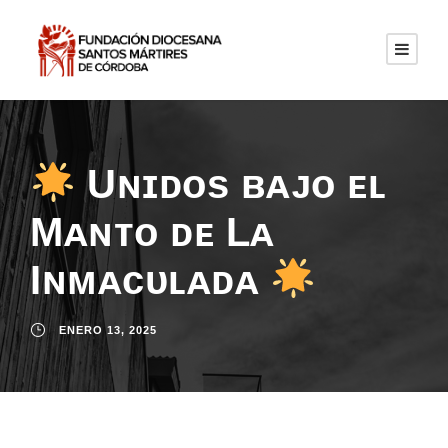
Uɴɪᴅᴏs ʙᴀᴊᴏ ᴇʟ
Mᴀɴᴛᴏ ᴅᴇ Lᴀ
Iɴᴍᴀᴄᴜʟᴀᴅᴀ
ENERO 13, 2025