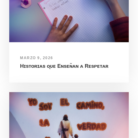
MARZO 9, 2026
Hɪsᴛᴏʀɪᴀs ᴏ̨ᴜᴇ Eɴsᴇɴ̃ᴀɴ ᴀ Rᴇsᴘᴇᴛᴀʀ