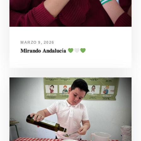
MARZO 9, 2026
𝐌𝐢𝐫𝐚𝐧𝐝𝐨 𝐀𝐧𝐝𝐚𝐥𝐮𝐜í𝐚