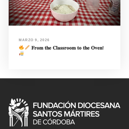
MARZO 9, 2026
𝐅𝐫𝐨𝐦 𝐭𝐡𝐞 𝐂𝐥𝐚𝐬𝐬𝐫𝐨𝐨𝐦 𝐭𝐨 𝐭𝐡𝐞 𝐎𝐯𝐞𝐧!