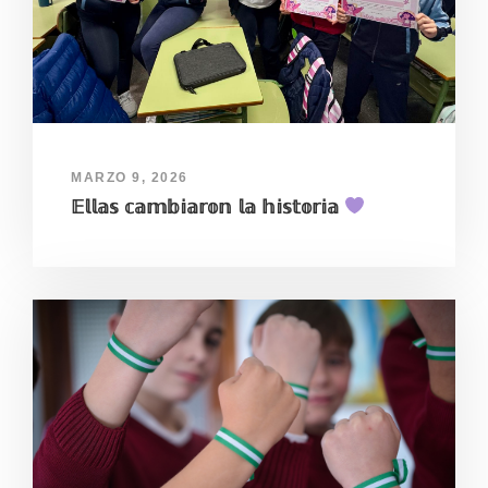
MARZO 9, 2026
𝔼𝕝𝕝𝕒𝕤 𝕔𝕒𝕞𝕓𝕚𝕒𝕣𝕠𝕟 𝕝𝕒 𝕙𝕚𝕤𝕥𝕠𝕣𝕚𝕒