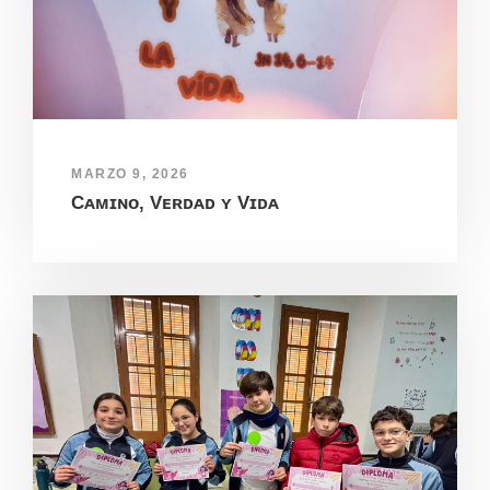
MARZO 9, 2026
Cᴀᴍɪɴᴏ, Vᴇʀᴅᴀᴅ ʏ Vɪᴅᴀ