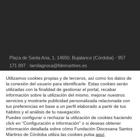
Plaza de Santa Ana, 1. 14650. Bujalance (Córdoba) · 957
171 897 · lamilagrosa@fdemartires.es
Utilizamos cookies propias y de terceros, así como los datos de
la conexión del usuario para identificarle. Estas cookies serán
utilizadas con la finalidad de gestionar el portal, recabar
información sobre la utilización del mismo, mejorar nuestros
servicios y mostrarte publicidad personalizada relacionada con
tus preferencias en base a un perfil elaborado a partir de tus
hábitos y el análisis de tu navegación.
COPYRIGHT 2025 FUNDACIÓN DIOCESANA
Puedes configurar o rechazar la utilización de cookies haciendo
SANTOS MÁRTIRES, ALL RIGHT RESERVED
click en “Configuración e información" o si deseas obtener
información detallada sobre cómo Fundación Diocesana Santos
POLÍTICA DE COOKIES
AVISO LEGAL
Mártires de Córdoba utiliza las cookies pulsa
aquí
.