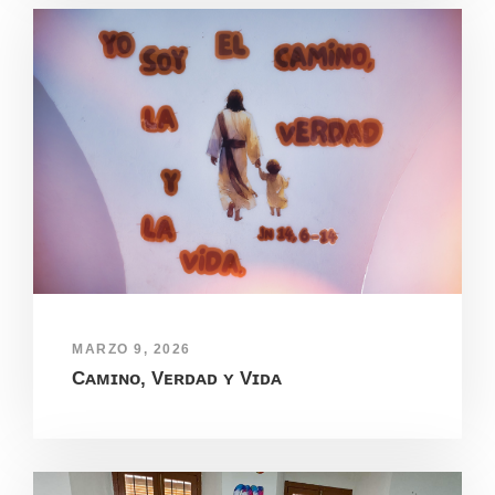
MARZO 9, 2026
Cᴀᴍɪɴᴏ, Vᴇʀᴅᴀᴅ ʏ Vɪᴅᴀ