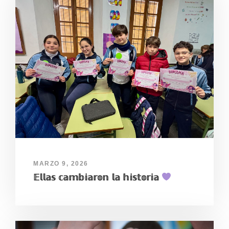
MARZO 9, 2026
𝔼𝕝𝕝𝕒𝕤 𝕔𝕒𝕞𝕓𝕚𝕒𝕣𝕠𝕟 𝕝𝕒 𝕙𝕚𝕤𝕥𝕠𝕣𝕚𝕒