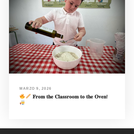
MARZO 9, 2026
𝐅𝐫𝐨𝐦 𝐭𝐡𝐞 𝐂𝐥𝐚𝐬𝐬𝐫𝐨𝐨𝐦 𝐭𝐨 𝐭𝐡𝐞 𝐎𝐯𝐞𝐧!