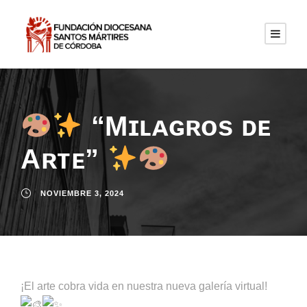
“Mɪʟᴀɢʀᴏs ᴅᴇ
Aʀᴛᴇ”
NOVIEMBRE 3, 2024
¡El arte cobra vida en nuestra nueva galería virtual!