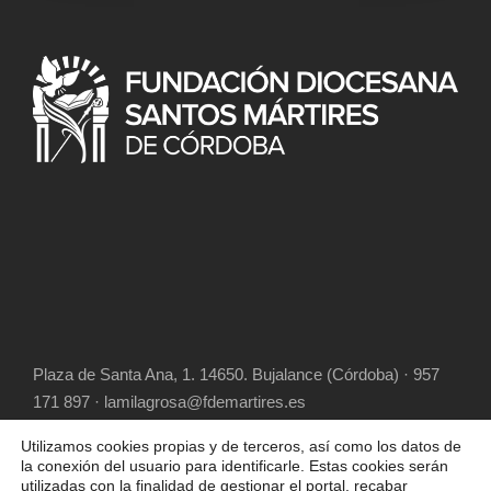
Plaza de Santa Ana, 1. 14650. Bujalance (Córdoba) · 957
171 897 · lamilagrosa@fdemartires.es
Utilizamos cookies propias y de terceros, así como los datos de
la conexión del usuario para identificarle. Estas cookies serán
utilizadas con la finalidad de gestionar el portal, recabar