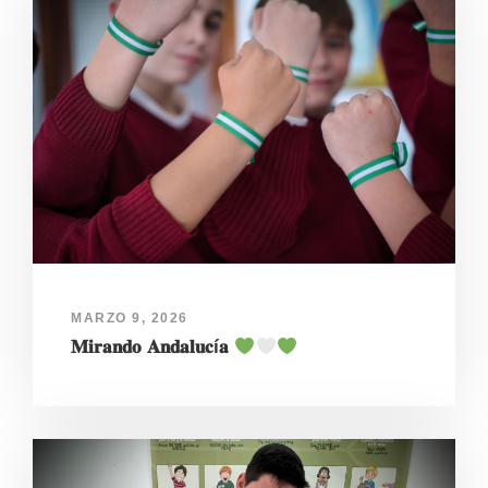
MARZO 9, 2026
𝐌𝐢𝐫𝐚𝐧𝐝𝐨 𝐀𝐧𝐝𝐚𝐥𝐮𝐜í𝐚