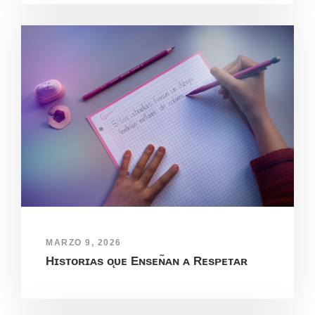
MARZO 9, 2026
Hɪsᴛᴏʀɪᴀs ᴏ̨ᴜᴇ Eɴsᴇɴ̃ᴀɴ ᴀ Rᴇsᴘᴇᴛᴀʀ