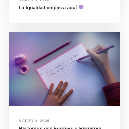
MARZO 9, 2026
La Igualdad empieza aquí
MARZO 9, 2026
Hɪsᴛᴏʀɪᴀs ᴏ̨ᴜᴇ Eɴsᴇɴ̃ᴀɴ ᴀ Rᴇsᴘᴇᴛᴀʀ