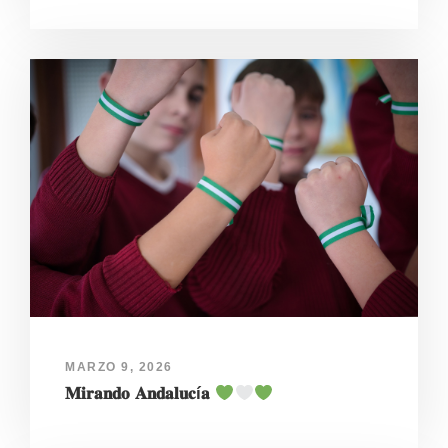
MARZO 9, 2026
𝐌𝐢𝐫𝐚𝐧𝐝𝐨 𝐀𝐧𝐝𝐚𝐥𝐮𝐜í𝐚