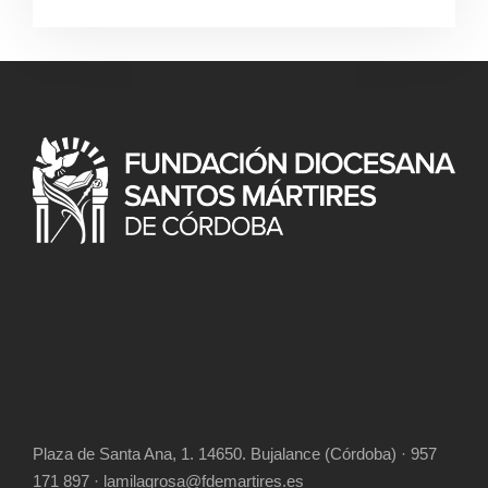
Plaza de Santa Ana, 1. 14650. Bujalance (Córdoba) · 957
171 897 · lamilagrosa@fdemartires.es