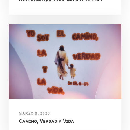
MARZO 9, 2026
Cᴀᴍɪɴᴏ, Vᴇʀᴅᴀᴅ ʏ Vɪᴅᴀ