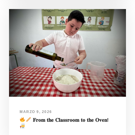
MARZO 9, 2026
𝐅𝐫𝐨𝐦 𝐭𝐡𝐞 𝐂𝐥𝐚𝐬𝐬𝐫𝐨𝐨𝐦 𝐭𝐨 𝐭𝐡𝐞 𝐎𝐯𝐞𝐧!