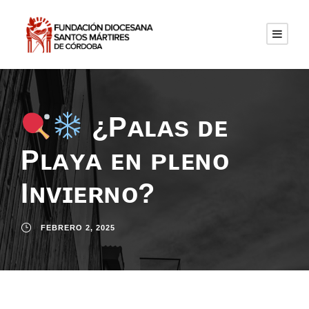
¿Pᴀʟᴀs ᴅᴇ
Pʟᴀʏᴀ ᴇɴ ᴘʟᴇɴᴏ
Iɴᴠɪᴇʀɴᴏ?
FEBRERO 2, 2025