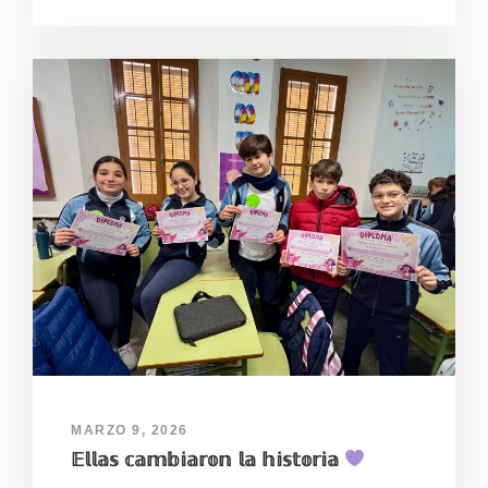
MARZO 9, 2026
𝔼𝕝𝕝𝕒𝕤 𝕔𝕒𝕞𝕓𝕚𝕒𝕣𝕠𝕟 𝕝𝕒 𝕙𝕚𝕤𝕥𝕠𝕣𝕚𝕒