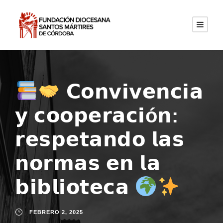
𝗖𝗼𝗻𝘃𝗶𝘃𝗲𝗻𝗰𝗶𝗮
𝘆 𝗰𝗼𝗼𝗽𝗲𝗿𝗮𝗰𝗶ó𝗻:
𝗿𝗲𝘀𝗽𝗲𝘁𝗮𝗻𝗱𝗼 𝗹𝗮𝘀
𝗻𝗼𝗿𝗺𝗮𝘀 𝗲𝗻 𝗹𝗮
𝗯𝗶𝗯𝗹𝗶𝗼𝘁𝗲𝗰𝗮
FEBRERO 2, 2025