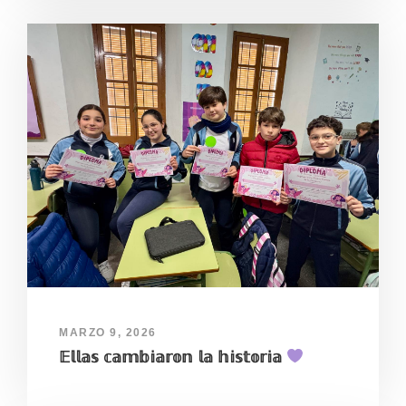
MARZO 9, 2026
𝔼𝕝𝕝𝕒𝕤 𝕔𝕒𝕞𝕓𝕚𝕒𝕣𝕠𝕟 𝕝𝕒 𝕙𝕚𝕤𝕥𝕠𝕣𝕚𝕒