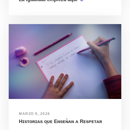
MARZO 9, 2026
Hɪsᴛᴏʀɪᴀs ᴏ̨ᴜᴇ Eɴsᴇɴ̃ᴀɴ ᴀ Rᴇsᴘᴇᴛᴀʀ