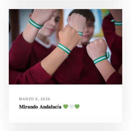
MARZO 9, 2026
𝐌𝐢𝐫𝐚𝐧𝐝𝐨 𝐀𝐧𝐝𝐚𝐥𝐮𝐜í𝐚