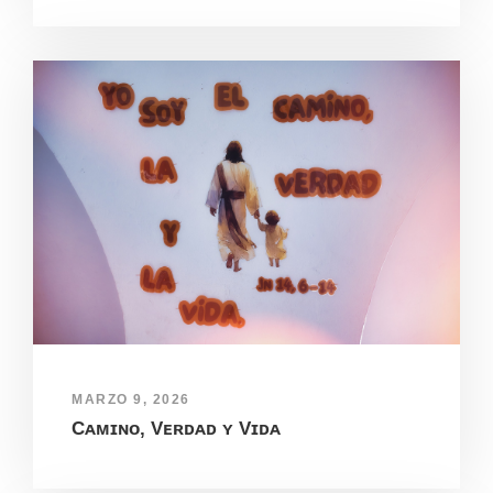
MARZO 9, 2026
Cᴀᴍɪɴᴏ, Vᴇʀᴅᴀᴅ ʏ Vɪᴅᴀ