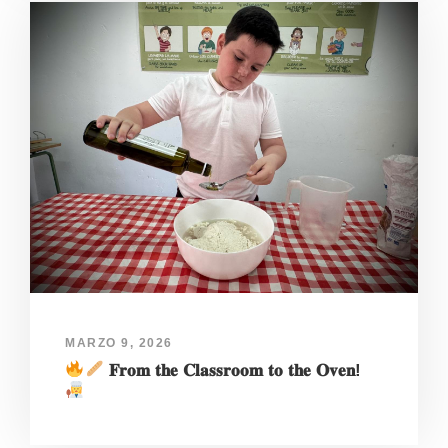
MARZO 9, 2026
𝐅𝐫𝐨𝐦 𝐭𝐡𝐞 𝐂𝐥𝐚𝐬𝐬𝐫𝐨𝐨𝐦 𝐭𝐨 𝐭𝐡𝐞 𝐎𝐯𝐞𝐧!