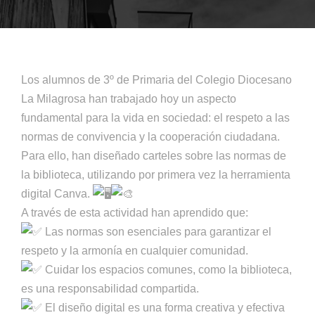
Los alumnos de 3º de Primaria del Colegio Diocesano
La Milagrosa han trabajado hoy un aspecto
fundamental para la vida en sociedad: el respeto a las
normas de convivencia y la cooperación ciudadana.
Para ello, han diseñado carteles sobre las normas de
la biblioteca, utilizando por primera vez la herramienta
digital Canva.
A través de esta actividad han aprendido que:
Las normas son esenciales para garantizar el
respeto y la armonía en cualquier comunidad.
Cuidar los espacios comunes, como la biblioteca,
es una responsabilidad compartida.
El diseño digital es una forma creativa y efectiva