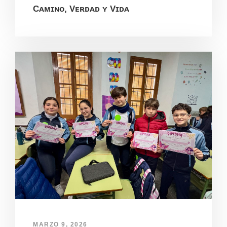
Cᴀᴍɪɴᴏ, Vᴇʀᴅᴀᴅ ʏ Vɪᴅᴀ
MARZO 9, 2026