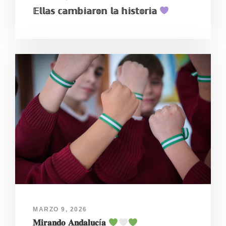
𝔼𝕝𝕝𝕒𝕤 𝕔𝕒𝕞𝕓𝕚𝕒𝕣𝕠𝕟 𝕝𝕒 𝕙𝕚𝕤𝕥𝕠𝕣𝕚𝕒
MARZO 9, 2026
𝐌𝐢𝐫𝐚𝐧𝐝𝐨 𝐀𝐧𝐝𝐚𝐥𝐮𝐜í𝐚