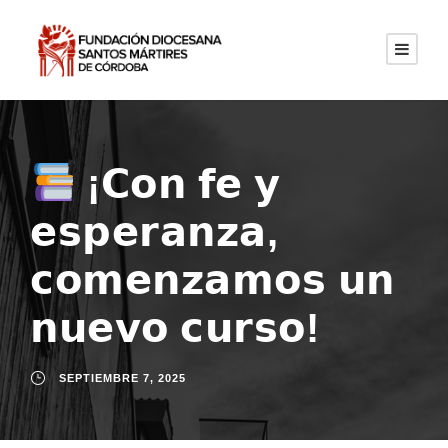
¡𝗖𝗼𝗻 𝗳𝗲 𝘆
𝗲𝘀𝗽𝗲𝗿𝗮𝗻𝘇𝗮,
𝗰𝗼𝗺𝗲𝗻𝘇𝗮𝗺𝗼𝘀 𝘂𝗻
𝗻𝘂𝗲𝘃𝗼 𝗰𝘂𝗿𝘀𝗼!
SEPTIEMBRE 7, 2025