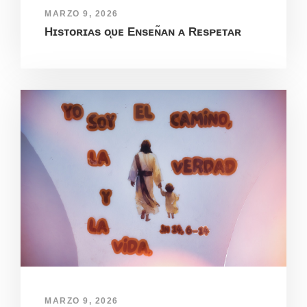
MARZO 9, 2026
Hɪsᴛᴏʀɪᴀs ᴏ̨ᴜᴇ Eɴsᴇɴ̃ᴀɴ ᴀ Rᴇsᴘᴇᴛᴀʀ
MARZO 9, 2026