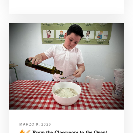
MARZO 9, 2026
𝐅𝐫𝐨𝐦 𝐭𝐡𝐞 𝐂𝐥𝐚𝐬𝐬𝐫𝐨𝐨𝐦 𝐭𝐨 𝐭𝐡𝐞 𝐎𝐯𝐞𝐧!