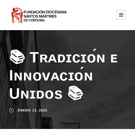
📚 Tʀᴀᴅɪᴄɪᴏ́ɴ ᴇ
Iɴɴᴏᴠᴀᴄɪᴏ́ɴ
Uɴɪᴅᴏs 📚
ENERO 13, 2025