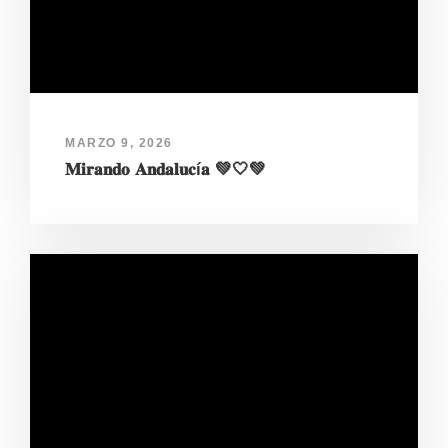
MARZO 9, 2026
𝐌𝐢𝐫𝐚𝐧𝐝𝐨 𝐀𝐧𝐝𝐚𝐥𝐮𝐜í𝐚 💚🤍💚