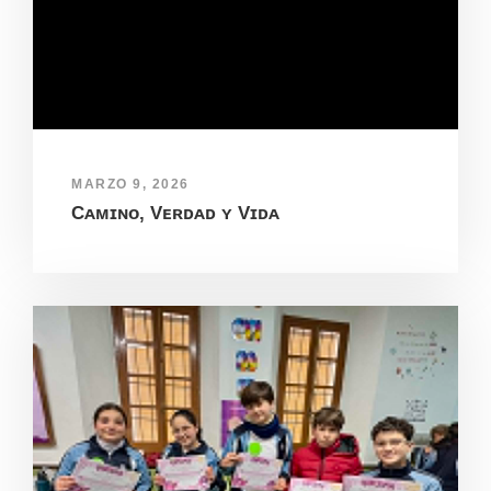
MARZO 9, 2026
Cᴀᴍɪɴᴏ, Vᴇʀᴅᴀᴅ ʏ Vɪᴅᴀ