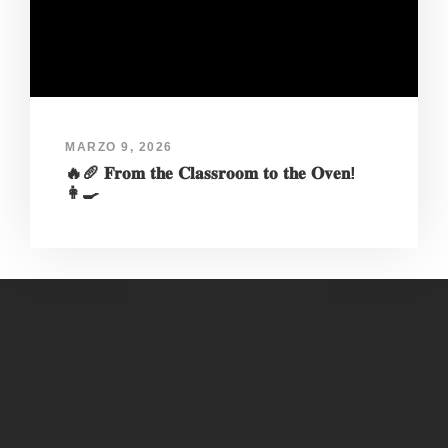
MARZO 9, 2026
🔥🥖 𝐅𝐫𝐨𝐦 𝐭𝐡𝐞 𝐂𝐥𝐚𝐬𝐬𝐫𝐨𝐨𝐦 𝐭𝐨 𝐭𝐡𝐞 𝐎𝐯𝐞𝐧!
👩‍🍳