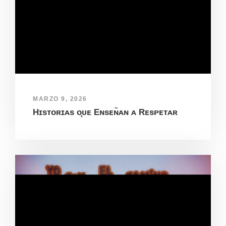
MARZO 9, 2026
Hɪsᴛᴏʀɪᴀs ᴏ̨ᴜᴇ Eɴsᴇɴ̃ᴀɴ ᴀ Rᴇsᴘᴇᴛᴀʀ