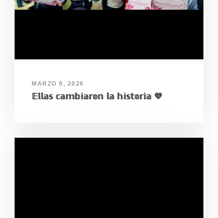
MARZO 9, 2026
𝔼𝕝𝕝𝕒𝕤 𝕔𝕒𝕞𝕓𝕚𝕒𝕣𝕠𝕟 𝕝𝕒 𝕙𝕚𝕤𝕥𝕠𝕣𝕚𝕒 💜