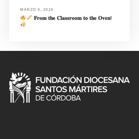
MARZO 9, 2026
𝐅𝐫𝐨𝐦 𝐭𝐡𝐞 𝐂𝐥𝐚𝐬𝐬𝐫𝐨𝐨𝐦 𝐭𝐨 𝐭𝐡𝐞 𝐎𝐯𝐞𝐧!