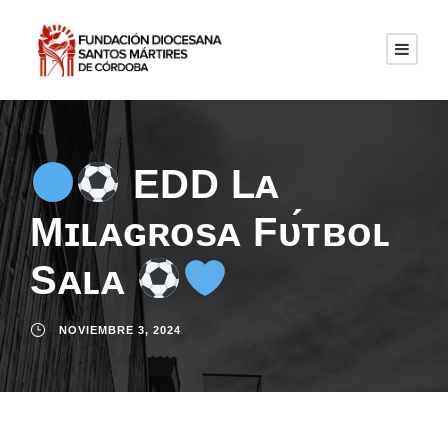
EDD Lᴀ
Mɪʟᴀɢʀᴏsᴀ Fᴜ́ᴛʙᴏʟ
Sᴀʟᴀ
NOVIEMBRE 3, 2024