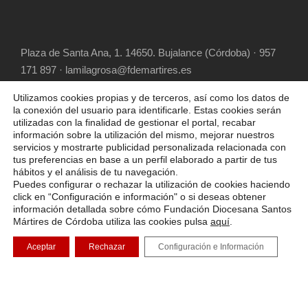
Plaza de Santa Ana, 1. 14650. Bujalance (Córdoba) · 957
171 897 · lamilagrosa@fdemartires.es
Utilizamos cookies propias y de terceros, así como los datos de
la conexión del usuario para identificarle. Estas cookies serán
utilizadas con la finalidad de gestionar el portal, recabar
información sobre la utilización del mismo, mejorar nuestros
servicios y mostrarte publicidad personalizada relacionada con
tus preferencias en base a un perfil elaborado a partir de tus
hábitos y el análisis de tu navegación.
COPYRIGHT 2025 FUNDACIÓN DIOCESANA
Puedes configurar o rechazar la utilización de cookies haciendo
SANTOS MÁRTIRES, ALL RIGHT RESERVED
click en “Configuración e información" o si deseas obtener
información detallada sobre cómo Fundación Diocesana Santos
POLÍTICA DE COOKIES
AVISO LEGAL
Mártires de Córdoba utiliza las cookies pulsa
aquí
.
POLÍTICA DE PRIVACIDAD
Aceptar
Rechazar
Configuración e Información