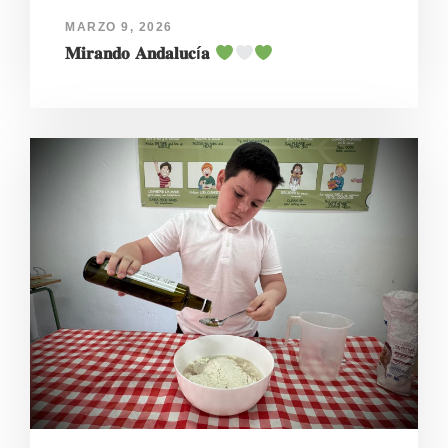
MARZO 9, 2026
𝐌𝐢𝐫𝐚𝐧𝐝𝐨 𝐀𝐧𝐝𝐚𝐥𝐮𝐜í𝐚