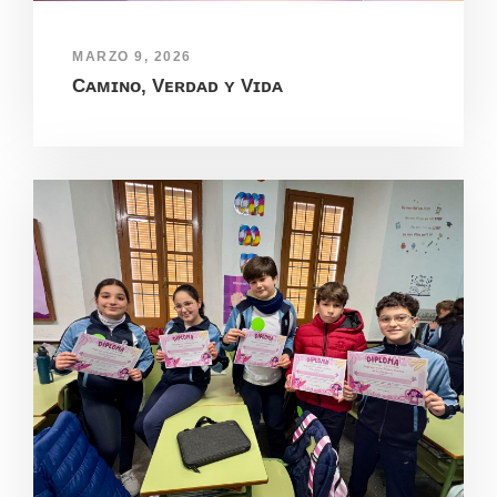
MARZO 9, 2026
Cᴀᴍɪɴᴏ, Vᴇʀᴅᴀᴅ ʏ Vɪᴅᴀ