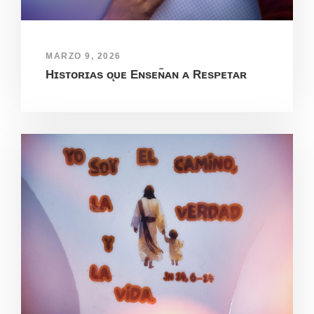
MARZO 9, 2026
Hɪsᴛᴏʀɪᴀs ᴏ̨ᴜᴇ Eɴsᴇɴ̃ᴀɴ ᴀ Rᴇsᴘᴇᴛᴀʀ