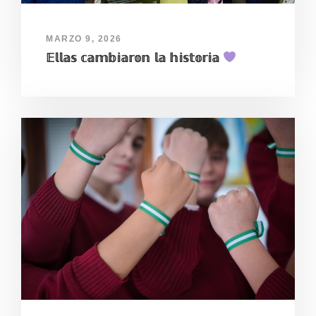
MARZO 9, 2026
𝔼𝕝𝕝𝕒𝕤 𝕔𝕒𝕞𝕓𝕚𝕒𝕣𝕠𝕟 𝕝𝕒 𝕙𝕚𝕤𝕥𝕠𝕣𝕚𝕒