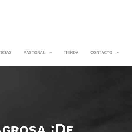
ICIAS
PASTORAL
TIENDA
CONTACTO
ᴀɢʀᴏsᴀ ¡Dᴇ