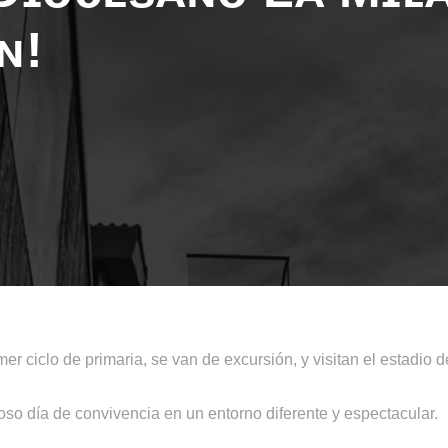
ɴ!
er ciclo de primaria, se van de excursión, y visitan el estadio d
oso día de convivencia en un entorno diferente y espectacular.