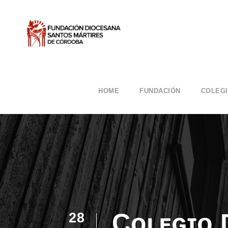
HOME
FUNDACIÓN
COLEG
Cᴏʟᴇɢɪᴏ 
28