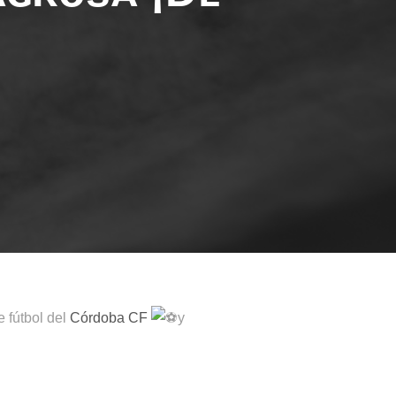
e fútbol del
Córdoba CF
y