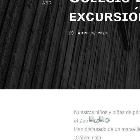
ABR
ᴇxᴄᴜʀsɪᴏ́
ABRIL 28, 2023
Nuestros niños y niñas de prim
el Zoo
.
Han disfrutado de un maravill
¡Cómo mola!