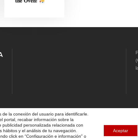
𝐭𝐡𝐞 𝐎𝐯𝐞𝐧!
P
(
l
 de la conexión del usuario para identificarle.
el portal, recabar información sobre la
5 FUNDACIÓN DIOCESANA SANTOS MÁRTIRES, ALL 
te publicidad personalizada relacionada con
s hábitos y el análisis de tu navegación.
Aceptar
endo click en “Configuración e información" o
TICA DE COOKIES
AVISO LEGAL
POLÍTICA DE PRIVA