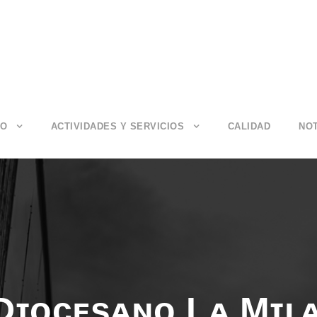
IO
ACTIVIDADES Y SERVICIOS
CALIDAD
NOT
Dɪᴏᴄᴇsᴀɴᴏ Lᴀ Mɪʟ