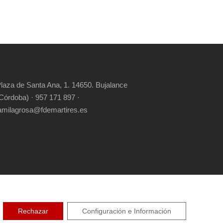
laza de Santa Ana, 1. 14650. Bujalance
Córdoba) · 957 171 897 ·
amilagrosa@fdemartires.es
RIGHT RESERVED
Rechazar
Configuración e Información
CIDAD