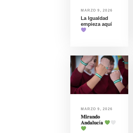
MARZO 9, 2026
La Igualdad
empieza aquí
MARZO 9, 2026
𝐌𝐢𝐫𝐚𝐧𝐝𝐨
𝐀𝐧𝐝𝐚𝐥𝐮𝐜í𝐚