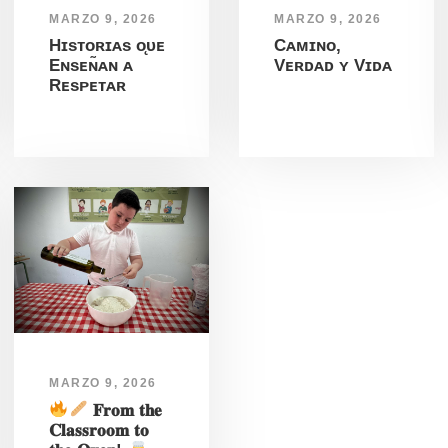
MARZO 9, 2026
MARZO 9, 2026
Hɪsᴛᴏʀɪᴀs ᴏ̨ᴜᴇ
Cᴀᴍɪɴᴏ,
Eɴsᴇɴ̃ᴀɴ ᴀ
Vᴇʀᴅᴀᴅ ʏ Vɪᴅᴀ
Rᴇsᴘᴇᴛᴀʀ
MARZO 9, 2026
𝐅𝐫𝐨𝐦 𝐭𝐡𝐞
𝐂𝐥𝐚𝐬𝐬𝐫𝐨𝐨𝐦 𝐭𝐨