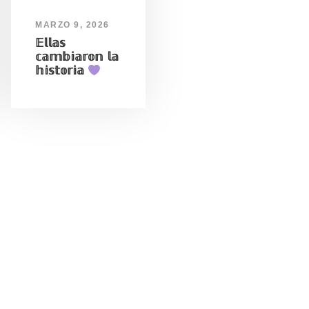
MARZO 9, 2026
𝔼𝕝𝕝𝕒𝕤
𝕔𝕒𝕞𝕓𝕚𝕒𝕣𝕠𝕟 𝕝𝕒
𝕙𝕚𝕤𝕥𝕠𝕣𝕚𝕒