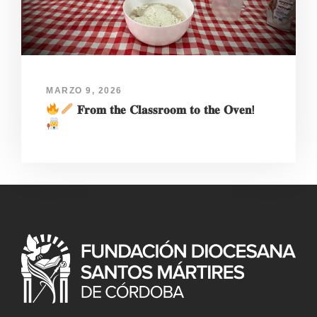
MARZO 9, 2026
𝐅𝐫𝐨𝐦 𝐭𝐡𝐞 𝐂𝐥𝐚𝐬𝐬𝐫𝐨𝐨𝐦 𝐭𝐨 𝐭𝐡𝐞 𝐎𝐯𝐞𝐧!