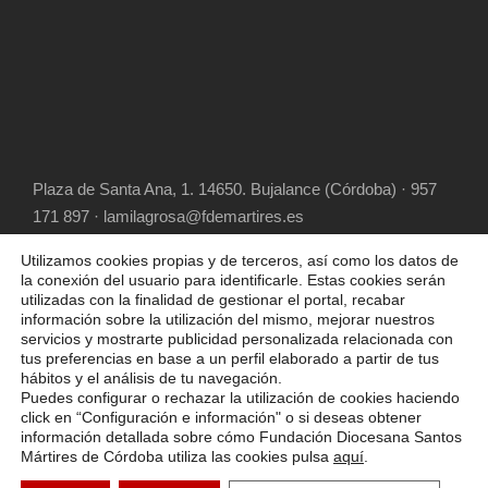
Plaza de Santa Ana, 1. 14650. Bujalance (Córdoba) · 957
171 897 · lamilagrosa@fdemartires.es
Utilizamos cookies propias y de terceros, así como los datos de
la conexión del usuario para identificarle. Estas cookies serán
utilizadas con la finalidad de gestionar el portal, recabar
información sobre la utilización del mismo, mejorar nuestros
servicios y mostrarte publicidad personalizada relacionada con
tus preferencias en base a un perfil elaborado a partir de tus
hábitos y el análisis de tu navegación.
COPYRIGHT 2025 FUNDACIÓN DIOCESANA
Puedes configurar o rechazar la utilización de cookies haciendo
SANTOS MÁRTIRES, ALL RIGHT RESERVED
click en “Configuración e información" o si deseas obtener
información detallada sobre cómo Fundación Diocesana Santos
POLÍTICA DE COOKIES
AVISO LEGAL
Mártires de Córdoba utiliza las cookies pulsa
aquí
.
¿Necesitas ayuda?
POLÍTICA DE PRIVACIDAD