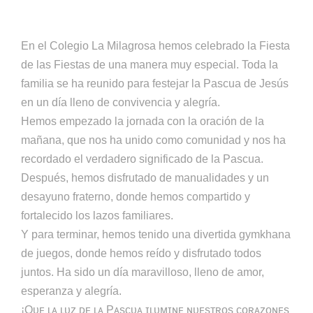
En el Colegio La Milagrosa hemos celebrado la Fiesta
de las Fiestas de una manera muy especial. Toda la
familia se ha reunido para festejar la Pascua de Jesús
en un día lleno de convivencia y alegría.
Hemos empezado la jornada con la oración de la
mañana, que nos ha unido como comunidad y nos ha
recordado el verdadero significado de la Pascua.
Después, hemos disfrutado de manualidades y un
desayuno fraterno, donde hemos compartido y
fortalecido los lazos familiares.
Y para terminar, hemos tenido una divertida gymkhana
de juegos, donde hemos reído y disfrutado todos
juntos. Ha sido un día maravilloso, lleno de amor,
esperanza y alegría.
¡Qᴜᴇ ʟᴀ ʟᴜᴢ ᴅᴇ ʟᴀ Pᴀsᴄᴜᴀ ɪʟᴜᴍɪɴᴇ ɴᴜᴇsᴛʀᴏs ᴄᴏʀᴀᴢᴏɴᴇs