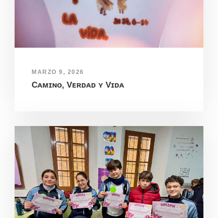
MARZO 9, 2026
Cᴀᴍɪɴᴏ, Vᴇʀᴅᴀᴅ ʏ Vɪᴅᴀ