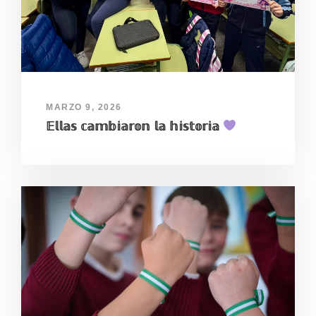
MARZO 9, 2026
𝔼𝕝𝕝𝕒𝕤 𝕔𝕒𝕞𝕓𝕚𝕒𝕣𝕠𝕟 𝕝𝕒 𝕙𝕚𝕤𝕥𝕠𝕣𝕚𝕒