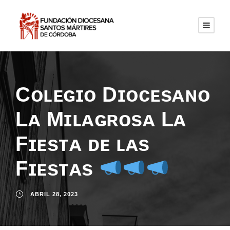
Cᴏʟᴇɢɪᴏ Dɪᴏᴄᴇsᴀɴᴏ
Lᴀ Mɪʟᴀɢʀᴏsᴀ Lᴀ
Fɪᴇsᴛᴀ ᴅᴇ ʟᴀs
Fɪᴇsᴛᴀs
ABRIL 28, 2023