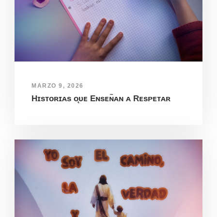
MARZO 9, 2026
Hɪsᴛᴏʀɪᴀs ᴏ̨ᴜᴇ Eɴsᴇɴ̃ᴀɴ ᴀ Rᴇsᴘᴇᴛᴀʀ