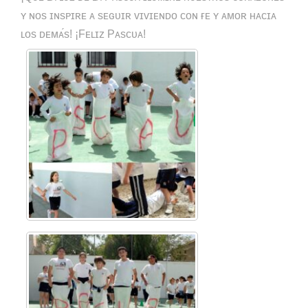
ʏ ɴᴏs ɪɴsᴘɪʀᴇ ᴀ sᴇɢᴜɪʀ ᴠɪᴠɪᴇɴᴅᴏ ᴄᴏɴ ғᴇ ʏ ᴀᴍᴏʀ ʜᴀᴄɪᴀ
ʟᴏs ᴅᴇᴍᴀ́s! ¡Fᴇʟɪᴢ Pᴀsᴄᴜᴀ!