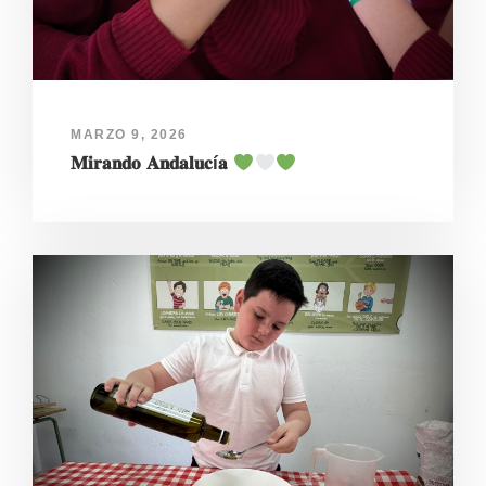
MARZO 9, 2026
𝐌𝐢𝐫𝐚𝐧𝐝𝐨 𝐀𝐧𝐝𝐚𝐥𝐮𝐜í𝐚