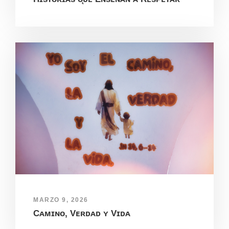
MARZO 9, 2026
Cᴀᴍɪɴᴏ, Vᴇʀᴅᴀᴅ ʏ Vɪᴅᴀ