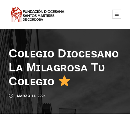
Cᴏʟᴇɢɪᴏ Dɪᴏᴄᴇsᴀɴᴏ
Lᴀ Mɪʟᴀɢʀᴏsᴀ Tᴜ
Cᴏʟᴇɢɪᴏ
MARZO 11, 2024