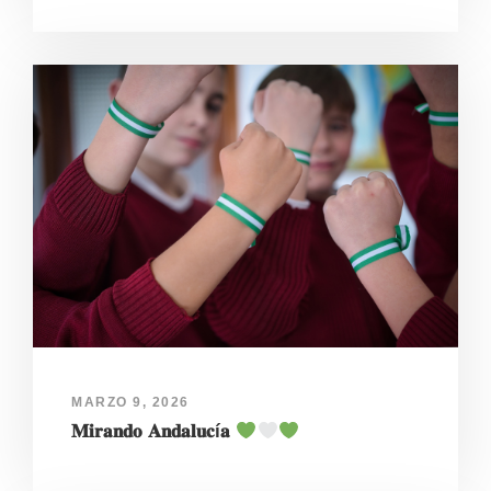
MARZO 9, 2026
𝐌𝐢𝐫𝐚𝐧𝐝𝐨 𝐀𝐧𝐝𝐚𝐥𝐮𝐜í𝐚