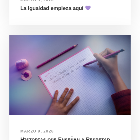
MARZO 9, 2026
La Igualdad empieza aquí
MARZO 9, 2026
Hɪsᴛᴏʀɪᴀs ᴏ̨ᴜᴇ Eɴsᴇɴ̃ᴀɴ ᴀ Rᴇsᴘᴇᴛᴀʀ