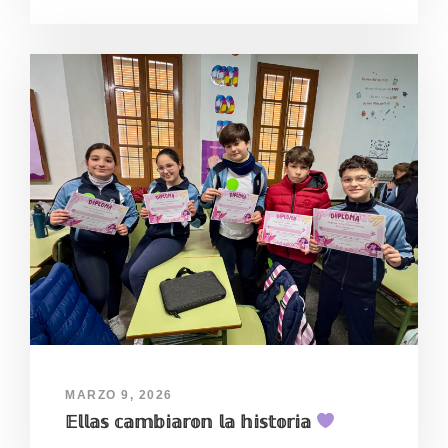
MARZO 9, 2026
𝔼𝕝𝕝𝕒𝕤 𝕔𝕒𝕞𝕓𝕚𝕒𝕣𝕠𝕟 𝕝𝕒 𝕙𝕚𝕤𝕥𝕠𝕣𝕚𝕒