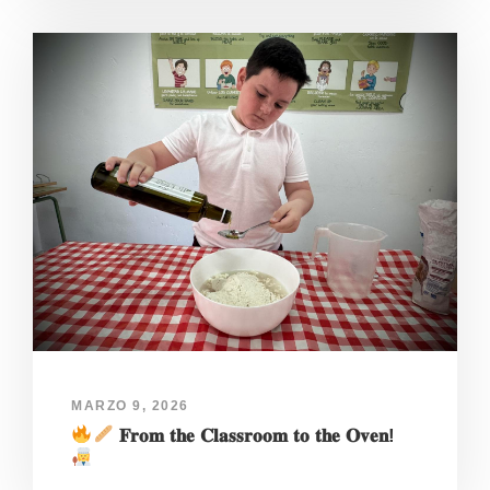
MARZO 9, 2026
𝐅𝐫𝐨𝐦 𝐭𝐡𝐞 𝐂𝐥𝐚𝐬𝐬𝐫𝐨𝐨𝐦 𝐭𝐨 𝐭𝐡𝐞 𝐎𝐯𝐞𝐧!