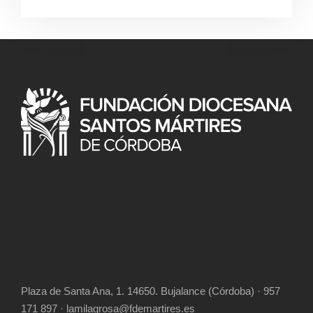
Plaza de Santa Ana, 1. 14650. Bujalance (Córdoba) · 957
171 897 · lamilagrosa@fdemartires.es