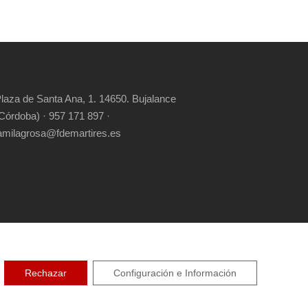
laza de Santa Ana, 1. 14650. Bujalance
Córdoba) · 957 171 897 ·
amilagrosa@fdemartires.es
RIGHT RESERVED
Rechazar
Configuración e Información
CIDAD