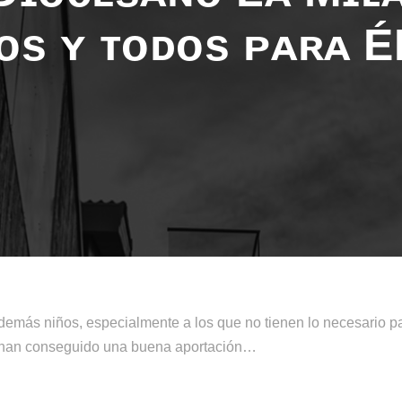
ᴏs ʏ ᴛᴏᴅᴏs ᴘᴀʀᴀ 
 demás niños, especialmente a los que no tienen lo necesario pa
s han conseguido una buena aportación…