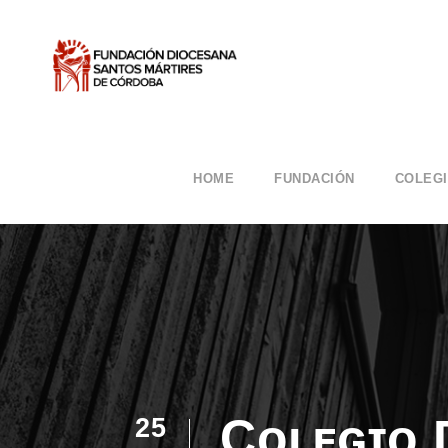
HOME
FUNDACIÓN
COLEG
Cᴏʟᴇɢɪᴏ 
25