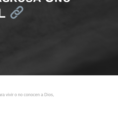
ÉL
ra vivir o no conocen a Dios,