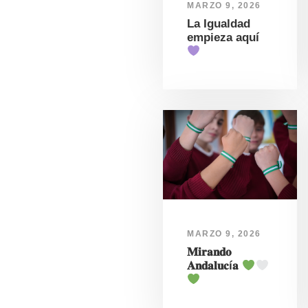
MARZO 9, 2026
La Igualdad
empieza aquí
MARZO 9, 2026
𝐌𝐢𝐫𝐚𝐧𝐝𝐨
𝐀𝐧𝐝𝐚𝐥𝐮𝐜í𝐚