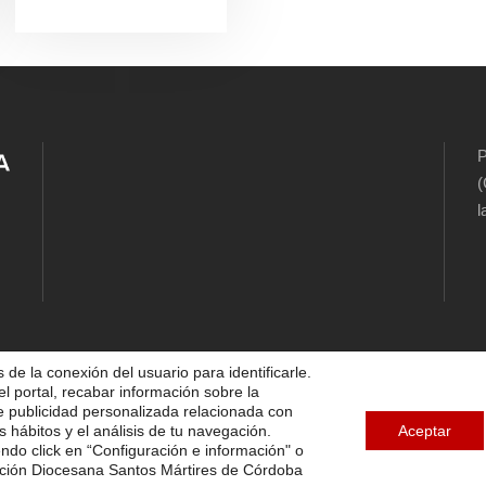
P
(
l
 de la conexión del usuario para identificarle.
el portal, recabar información sobre la
5 FUNDACIÓN DIOCESANA SANTOS MÁRTIRES, ALL 
te publicidad personalizada relacionada con
s hábitos y el análisis de tu navegación.
Aceptar
endo click en “Configuración e información" o
TICA DE COOKIES
AVISO LEGAL
POLÍTICA DE PRIVA
ación Diocesana Santos Mártires de Córdoba