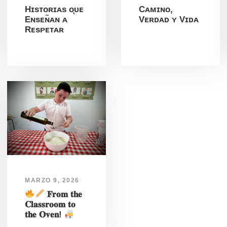
Hɪsᴛᴏʀɪᴀs ᴏ̨ᴜᴇ
Cᴀᴍɪɴᴏ,
Eɴsᴇɴ̃ᴀɴ ᴀ
Vᴇʀᴅᴀᴅ ʏ Vɪᴅᴀ
Rᴇsᴘᴇᴛᴀʀ
MARZO 9, 2026
𝐅𝐫𝐨𝐦 𝐭𝐡𝐞
𝐂𝐥𝐚𝐬𝐬𝐫𝐨𝐨𝐦 𝐭𝐨
𝐭𝐡𝐞 𝐎𝐯𝐞𝐧!