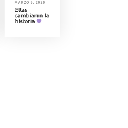
MARZO 9, 2026
𝔼𝕝𝕝𝕒𝕤
𝕔𝕒𝕞𝕓𝕚𝕒𝕣𝕠𝕟 𝕝𝕒
𝕙𝕚𝕤𝕥𝕠𝕣𝕚𝕒