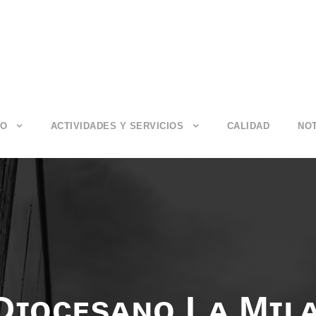
IO
ACTIVIDADES Y SERVICIOS
CALIDAD
NOT
Dɪᴏᴄᴇsᴀɴᴏ Lᴀ Mɪʟ