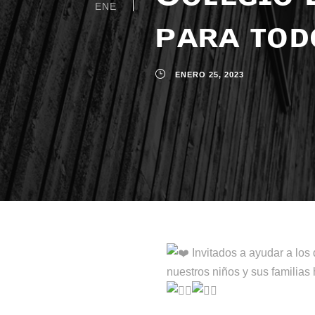
ENE
ᴘᴀʀᴀ ᴛᴏᴅ
ENERO 25, 2023
Invitados a ayudar a los
nuestros niños y sus familia