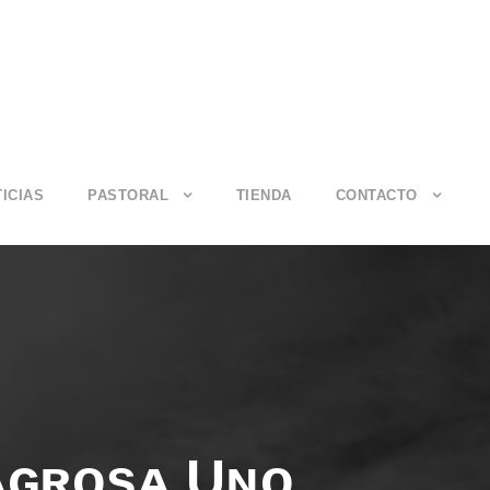
ICIAS
PASTORAL
TIENDA
CONTACTO
ᴀɢʀᴏsᴀ Uɴᴏ