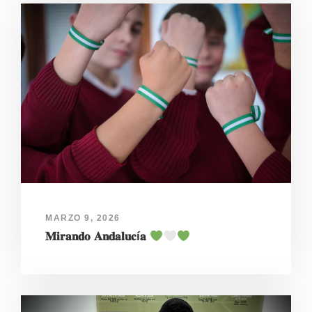
MARZO 9, 2026
𝐌𝐢𝐫𝐚𝐧𝐝𝐨 𝐀𝐧𝐝𝐚𝐥𝐮𝐜í𝐚