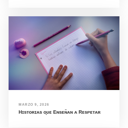
MARZO 9, 2026
Hɪsᴛᴏʀɪᴀs ᴏ̨ᴜᴇ Eɴsᴇɴ̃ᴀɴ ᴀ Rᴇsᴘᴇᴛᴀʀ