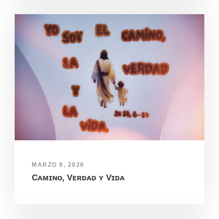
MARZO 9, 2026
Cᴀᴍɪɴᴏ, Vᴇʀᴅᴀᴅ ʏ Vɪᴅᴀ