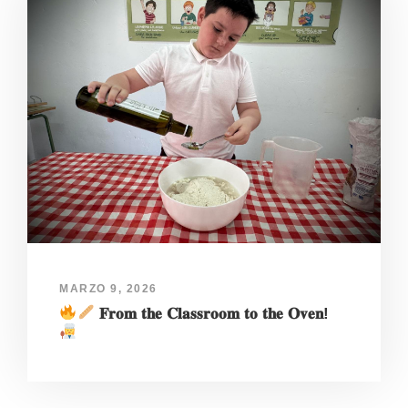
MARZO 9, 2026
𝐅𝐫𝐨𝐦 𝐭𝐡𝐞 𝐂𝐥𝐚𝐬𝐬𝐫𝐨𝐨𝐦 𝐭𝐨 𝐭𝐡𝐞 𝐎𝐯𝐞𝐧!