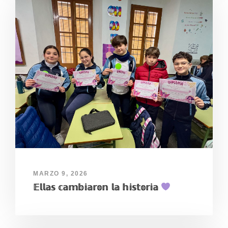
MARZO 9, 2026
𝔼𝕝𝕝𝕒𝕤 𝕔𝕒𝕞𝕓𝕚𝕒𝕣𝕠𝕟 𝕝𝕒 𝕙𝕚𝕤𝕥𝕠𝕣𝕚𝕒