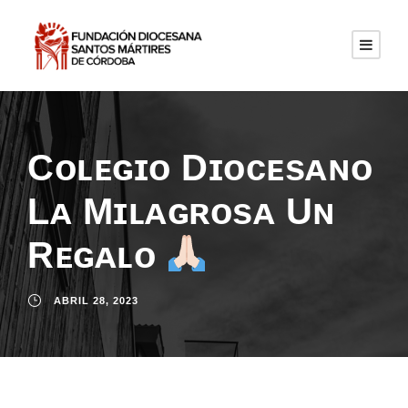
Cᴏʟᴇɢɪᴏ Dɪᴏᴄᴇsᴀɴᴏ
Lᴀ Mɪʟᴀɢʀᴏsᴀ Uɴ
Rᴇɢᴀʟᴏ
ABRIL 28, 2023