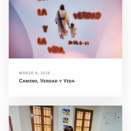
MARZO 9, 2026
Cᴀᴍɪɴᴏ, Vᴇʀᴅᴀᴅ ʏ Vɪᴅᴀ