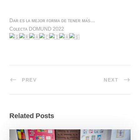
Dᴀʀ ᴇs ʟᴀ ᴍᴇᴊᴏʀ ғᴏʀᴍᴀ ᴅᴇ ᴛᴇɴᴇʀ ᴍᴀ́s…
Cᴏʟᴇᴄᴛᴀ DOMUND 2022
PREV
NEXT
Related Posts