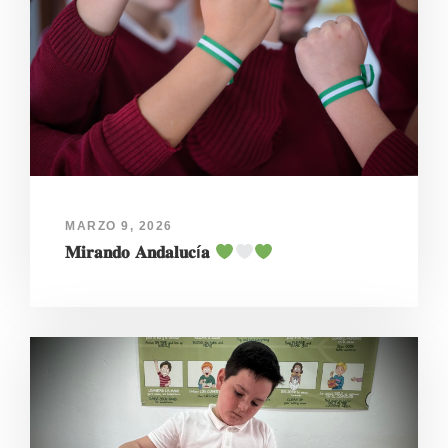
MARZO 9, 2026
𝐌𝐢𝐫𝐚𝐧𝐝𝐨 𝐀𝐧𝐝𝐚𝐥𝐮𝐜í𝐚