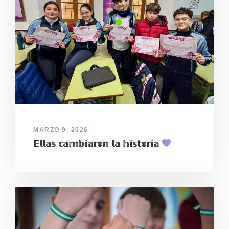
MARZO 9, 2026
𝔼𝕝𝕝𝕒𝕤 𝕔𝕒𝕞𝕓𝕚𝕒𝕣𝕠𝕟 𝕝𝕒 𝕙𝕚𝕤𝕥𝕠𝕣𝕚𝕒