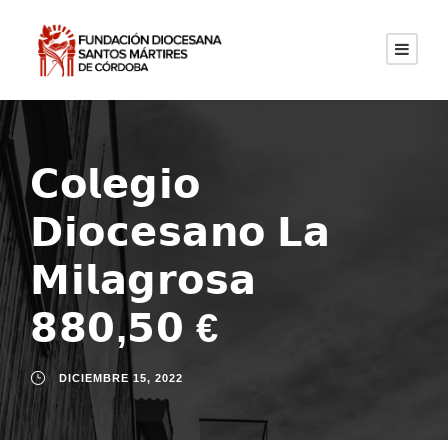
𝗖𝗼𝗹𝗲𝗴𝗶𝗼
𝗗𝗶𝗼𝗰𝗲𝘀𝗮𝗻𝗼 𝗟𝗮
𝗠𝗶𝗹𝗮𝗴𝗿𝗼𝘀𝗮
𝟴𝟴𝟬,𝟱𝟬 €
DICIEMBRE 15, 2022