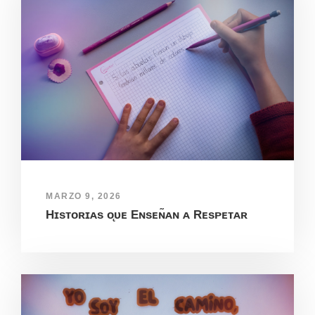
MARZO 9, 2026
Hɪsᴛᴏʀɪᴀs ᴏ̨ᴜᴇ Eɴsᴇɴ̃ᴀɴ ᴀ Rᴇsᴘᴇᴛᴀʀ