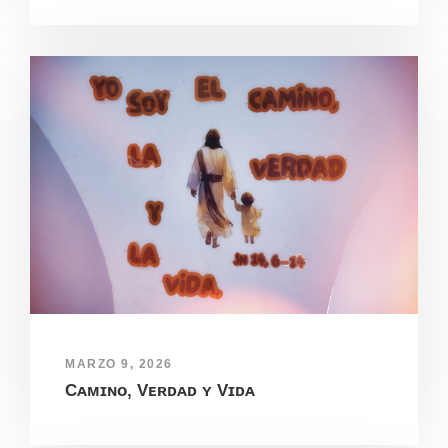
MARZO 9, 2026
Cᴀᴍɪɴᴏ, Vᴇʀᴅᴀᴅ ʏ Vɪᴅᴀ