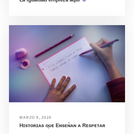
MARZO 9, 2026
Hɪsᴛᴏʀɪᴀs ᴏ̨ᴜᴇ Eɴsᴇɴ̃ᴀɴ ᴀ Rᴇsᴘᴇᴛᴀʀ