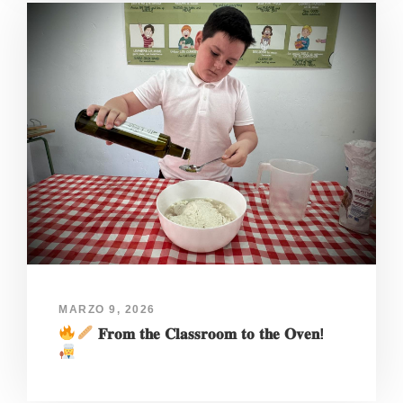
MARZO 9, 2026
𝐅𝐫𝐨𝐦 𝐭𝐡𝐞 𝐂𝐥𝐚𝐬𝐬𝐫𝐨𝐨𝐦 𝐭𝐨 𝐭𝐡𝐞 𝐎𝐯𝐞𝐧!