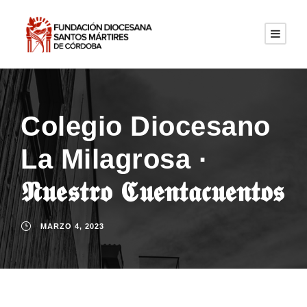
Colegio Diocesano
La Milagrosa ·
𝕹𝖚𝖊𝖘𝖙𝖗𝖔 𝕮𝖚𝖊𝖓𝖙𝖆𝖈𝖚𝖊𝖓𝖙𝖔𝖘
MARZO 4, 2023