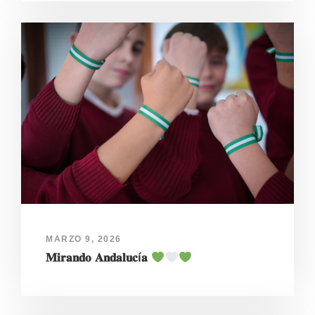
MARZO 9, 2026
𝐌𝐢𝐫𝐚𝐧𝐝𝐨 𝐀𝐧𝐝𝐚𝐥𝐮𝐜í𝐚