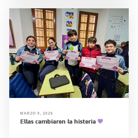
MARZO 9, 2026
𝔼𝕝𝕝𝕒𝕤 𝕔𝕒𝕞𝕓𝕚𝕒𝕣𝕠𝕟 𝕝𝕒 𝕙𝕚𝕤𝕥𝕠𝕣𝕚𝕒