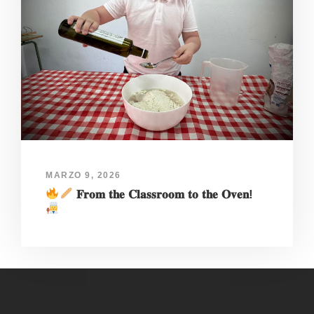
MARZO 9, 2026
𝐅𝐫𝐨𝐦 𝐭𝐡𝐞 𝐂𝐥𝐚𝐬𝐬𝐫𝐨𝐨𝐦 𝐭𝐨 𝐭𝐡𝐞 𝐎𝐯𝐞𝐧!