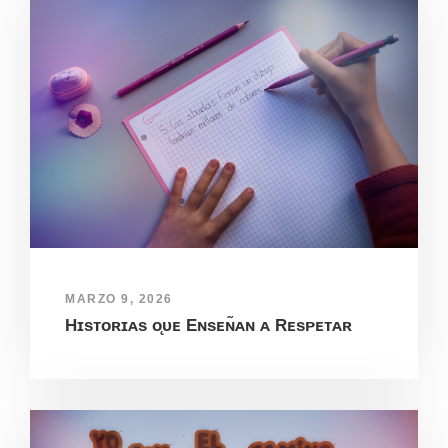
MARZO 9, 2026
Hɪsᴛᴏʀɪᴀs ᴏ̨ᴜᴇ Eɴsᴇɴ̃ᴀɴ ᴀ Rᴇsᴘᴇᴛᴀʀ