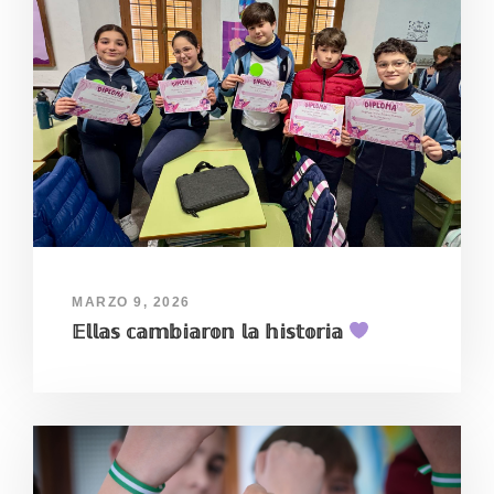
MARZO 9, 2026
𝔼𝕝𝕝𝕒𝕤 𝕔𝕒𝕞𝕓𝕚𝕒𝕣𝕠𝕟 𝕝𝕒 𝕙𝕚𝕤𝕥𝕠𝕣𝕚𝕒