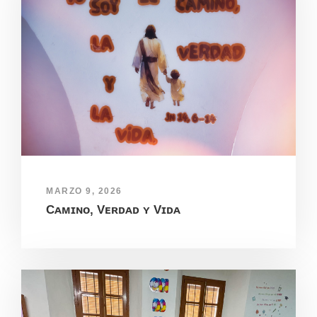
MARZO 9, 2026
Cᴀᴍɪɴᴏ, Vᴇʀᴅᴀᴅ ʏ Vɪᴅᴀ