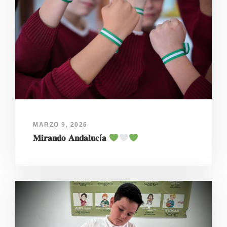
MARZO 9, 2026
𝐌𝐢𝐫𝐚𝐧𝐝𝐨 𝐀𝐧𝐝𝐚𝐥𝐮𝐜í𝐚