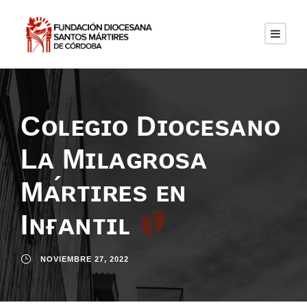
Cᴏʟᴇɢɪᴏ Dɪᴏᴄᴇsᴀɴᴏ
Lᴀ Mɪʟᴀɢʀᴏsᴀ
Mᴀ́ʀᴛɪʀᴇs ᴇɴ
Iɴғᴀɴᴛɪʟ
NOVIEMBRE 27, 2022