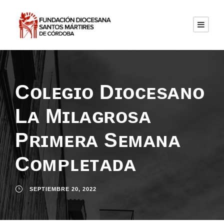
Cᴏʟᴇɢɪᴏ Dɪᴏᴄᴇsᴀɴᴏ
Lᴀ Mɪʟᴀɢʀᴏsᴀ
Pʀɪᴍᴇʀᴀ Sᴇᴍᴀɴᴀ
Cᴏᴍᴘʟᴇᴛᴀᴅᴀ
SEPTIEMBRE 20, 2022