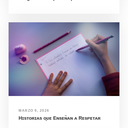
MARZO 9, 2026
Hɪsᴛᴏʀɪᴀs ᴏ̨ᴜᴇ Eɴsᴇɴ̃ᴀɴ ᴀ Rᴇsᴘᴇᴛᴀʀ