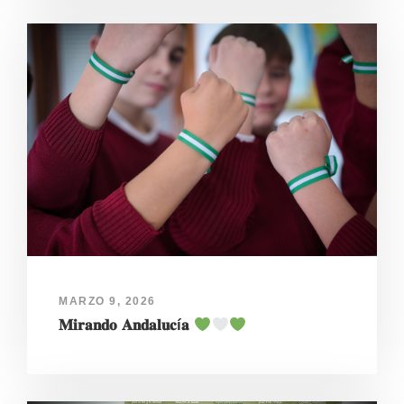
MARZO 9, 2026
𝐌𝐢𝐫𝐚𝐧𝐝𝐨 𝐀𝐧𝐝𝐚𝐥𝐮𝐜í𝐚