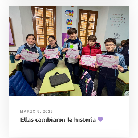
MARZO 9, 2026
𝔼𝕝𝕝𝕒𝕤 𝕔𝕒𝕞𝕓𝕚𝕒𝕣𝕠𝕟 𝕝𝕒 𝕙𝕚𝕤𝕥𝕠𝕣𝕚𝕒