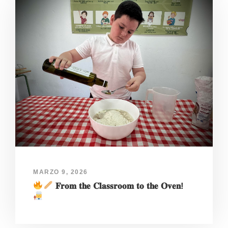
MARZO 9, 2026
𝐅𝐫𝐨𝐦 𝐭𝐡𝐞 𝐂𝐥𝐚𝐬𝐬𝐫𝐨𝐨𝐦 𝐭𝐨 𝐭𝐡𝐞 𝐎𝐯𝐞𝐧!