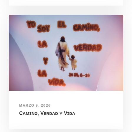
MARZO 9, 2026
Cᴀᴍɪɴᴏ, Vᴇʀᴅᴀᴅ ʏ Vɪᴅᴀ