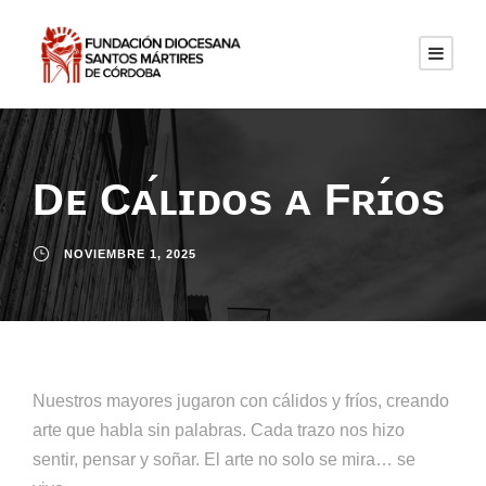
Dᴇ Cᴀ́ʟɪᴅᴏs ᴀ Fʀɪ́ᴏs
NOVIEMBRE 1, 2025
Nuestros mayores jugaron con cálidos y fríos, creando
arte que habla sin palabras. Cada trazo nos hizo
sentir, pensar y soñar. El arte no solo se mira… se