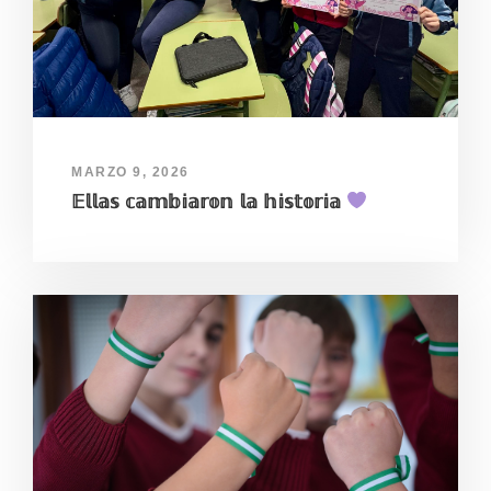
MARZO 9, 2026
𝔼𝕝𝕝𝕒𝕤 𝕔𝕒𝕞𝕓𝕚𝕒𝕣𝕠𝕟 𝕝𝕒 𝕙𝕚𝕤𝕥𝕠𝕣𝕚𝕒