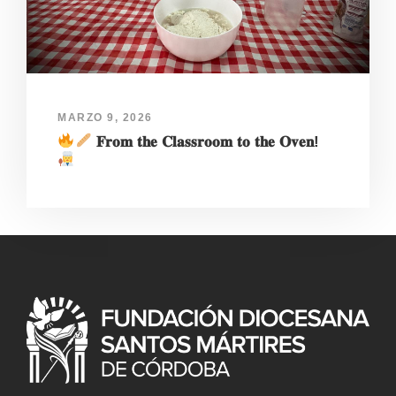
MARZO 9, 2026
𝐅𝐫𝐨𝐦 𝐭𝐡𝐞 𝐂𝐥𝐚𝐬𝐬𝐫𝐨𝐨𝐦 𝐭𝐨 𝐭𝐡𝐞 𝐎𝐯𝐞𝐧!