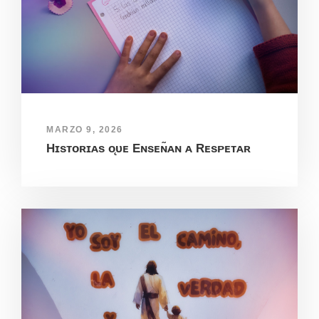
MARZO 9, 2026
Hɪsᴛᴏʀɪᴀs ᴏ̨ᴜᴇ Eɴsᴇɴ̃ᴀɴ ᴀ Rᴇsᴘᴇᴛᴀʀ