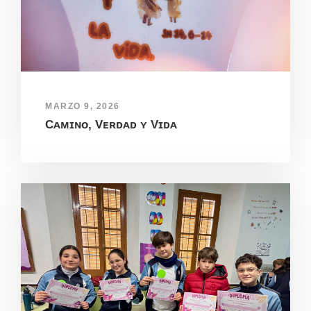
MARZO 9, 2026
Cᴀᴍɪɴᴏ, Vᴇʀᴅᴀᴅ ʏ Vɪᴅᴀ