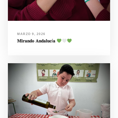
MARZO 9, 2026
𝐌𝐢𝐫𝐚𝐧𝐝𝐨 𝐀𝐧𝐝𝐚𝐥𝐮𝐜í𝐚