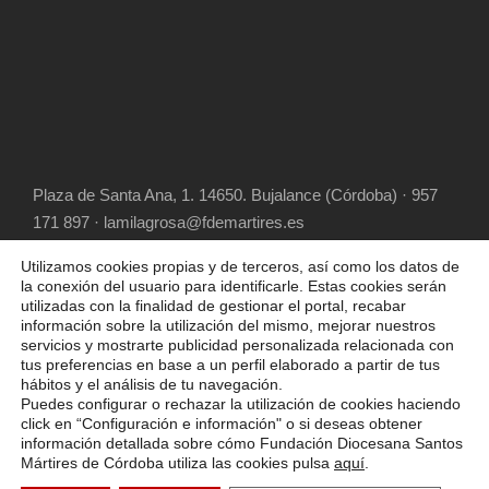
Plaza de Santa Ana, 1. 14650. Bujalance (Córdoba) · 957
171 897 · lamilagrosa@fdemartires.es
Utilizamos cookies propias y de terceros, así como los datos de
la conexión del usuario para identificarle. Estas cookies serán
utilizadas con la finalidad de gestionar el portal, recabar
información sobre la utilización del mismo, mejorar nuestros
servicios y mostrarte publicidad personalizada relacionada con
tus preferencias en base a un perfil elaborado a partir de tus
hábitos y el análisis de tu navegación.
COPYRIGHT 2025 FUNDACIÓN DIOCESANA
Puedes configurar o rechazar la utilización de cookies haciendo
SANTOS MÁRTIRES, ALL RIGHT RESERVED
click en “Configuración e información" o si deseas obtener
información detallada sobre cómo Fundación Diocesana Santos
POLÍTICA DE COOKIES
AVISO LEGAL
Mártires de Córdoba utiliza las cookies pulsa
aquí
.
POLÍTICA DE PRIVACIDAD