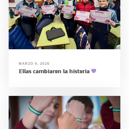
MARZO 9, 2026
𝔼𝕝𝕝𝕒𝕤 𝕔𝕒𝕞𝕓𝕚𝕒𝕣𝕠𝕟 𝕝𝕒 𝕙𝕚𝕤𝕥𝕠𝕣𝕚𝕒