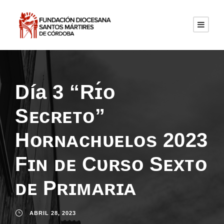
Día 3 “Rɪ́ᴏ
Sᴇᴄʀᴇᴛᴏ”
Hᴏʀɴᴀᴄʜᴜᴇʟᴏs 2023
Fɪɴ ᴅᴇ Cᴜʀsᴏ Sᴇxᴛᴏ
ᴅᴇ Pʀɪᴍᴀʀɪᴀ
ABRIL 28, 2023