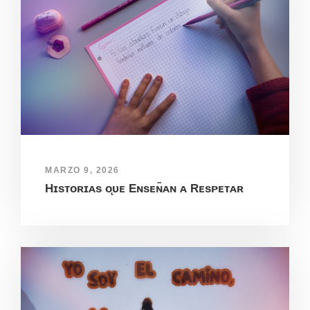
MARZO 9, 2026
Hɪsᴛᴏʀɪᴀs ᴏ̨ᴜᴇ Eɴsᴇɴ̃ᴀɴ ᴀ Rᴇsᴘᴇᴛᴀʀ