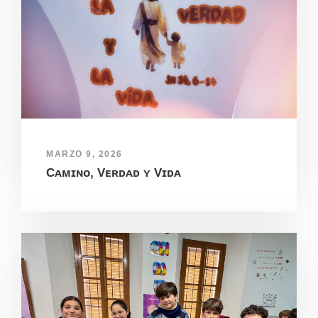
MARZO 9, 2026
Cᴀᴍɪɴᴏ, Vᴇʀᴅᴀᴅ ʏ Vɪᴅᴀ