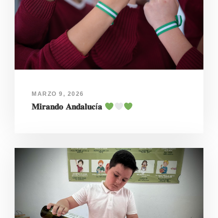
MARZO 9, 2026
𝐌𝐢𝐫𝐚𝐧𝐝𝐨 𝐀𝐧𝐝𝐚𝐥𝐮𝐜í𝐚