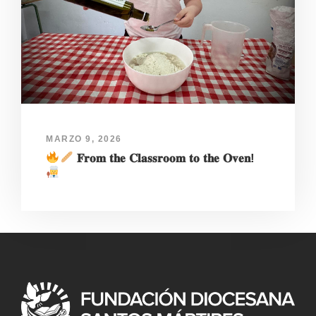
MARZO 9, 2026
𝐅𝐫𝐨𝐦 𝐭𝐡𝐞 𝐂𝐥𝐚𝐬𝐬𝐫𝐨𝐨𝐦 𝐭𝐨 𝐭𝐡𝐞 𝐎𝐯𝐞𝐧!