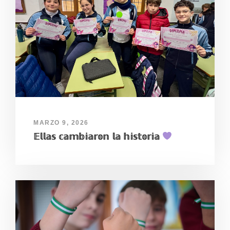
MARZO 9, 2026
𝔼𝕝𝕝𝕒𝕤 𝕔𝕒𝕞𝕓𝕚𝕒𝕣𝕠𝕟 𝕝𝕒 𝕙𝕚𝕤𝕥𝕠𝕣𝕚𝕒