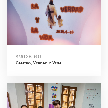
MARZO 9, 2026
Cᴀᴍɪɴᴏ, Vᴇʀᴅᴀᴅ ʏ Vɪᴅᴀ