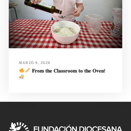
MARZO 9, 2026
𝐅𝐫𝐨𝐦 𝐭𝐡𝐞 𝐂𝐥𝐚𝐬𝐬𝐫𝐨𝐨𝐦 𝐭𝐨 𝐭𝐡𝐞 𝐎𝐯𝐞𝐧!