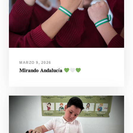
MARZO 9, 2026
𝐌𝐢𝐫𝐚𝐧𝐝𝐨 𝐀𝐧𝐝𝐚𝐥𝐮𝐜í𝐚