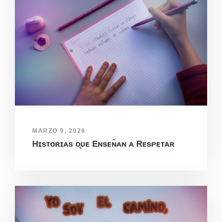
MARZO 9, 2026
Hɪsᴛᴏʀɪᴀs ᴏ̨ᴜᴇ Eɴsᴇɴ̃ᴀɴ ᴀ Rᴇsᴘᴇᴛᴀʀ