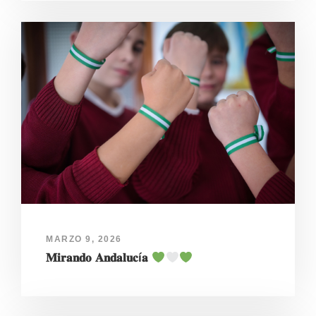
MARZO 9, 2026
𝐌𝐢𝐫𝐚𝐧𝐝𝐨 𝐀𝐧𝐝𝐚𝐥𝐮𝐜í𝐚