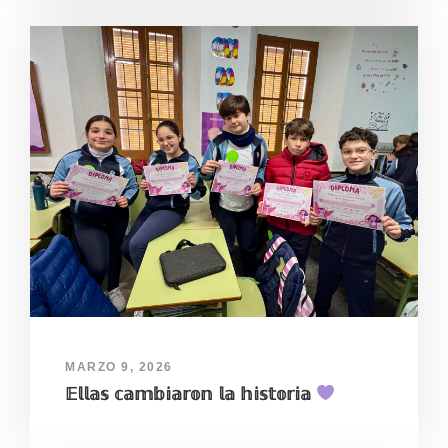
MARZO 9, 2026
𝔼𝕝𝕝𝕒𝕤 𝕔𝕒𝕞𝕓𝕚𝕒𝕣𝕠𝕟 𝕝𝕒 𝕙𝕚𝕤𝕥𝕠𝕣𝕚𝕒