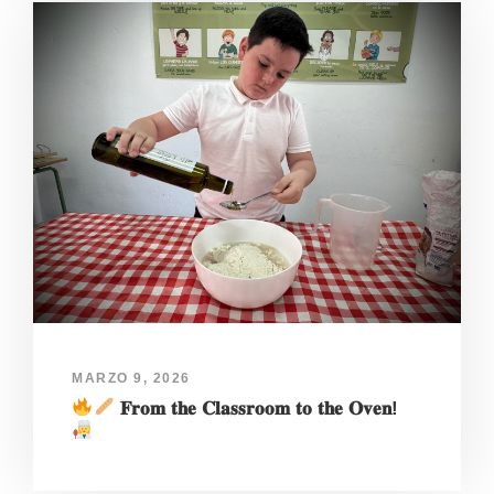
MARZO 9, 2026
𝐅𝐫𝐨𝐦 𝐭𝐡𝐞 𝐂𝐥𝐚𝐬𝐬𝐫𝐨𝐨𝐦 𝐭𝐨 𝐭𝐡𝐞 𝐎𝐯𝐞𝐧!