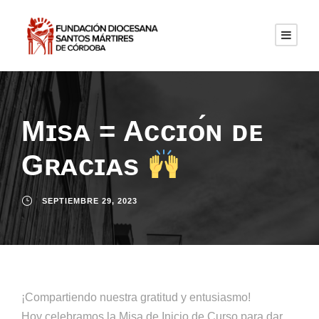
Mɪsᴀ = Aᴄᴄɪᴏ́ɴ ᴅᴇ
Gʀᴀᴄɪᴀs
SEPTIEMBRE 29, 2023
¡Compartiendo nuestra gratitud y entusiasmo!
Hoy celebramos la Misa de Inicio de Curso para dar