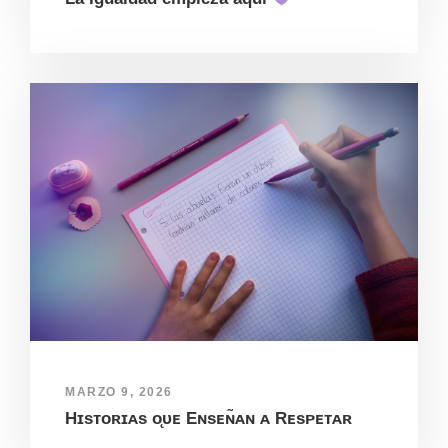
MARZO 9, 2026
Hɪsᴛᴏʀɪᴀs ᴏ̨ᴜᴇ Eɴsᴇɴ̃ᴀɴ ᴀ Rᴇsᴘᴇᴛᴀʀ