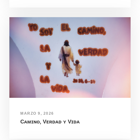
MARZO 9, 2026
Cᴀᴍɪɴᴏ, Vᴇʀᴅᴀᴅ ʏ Vɪᴅᴀ