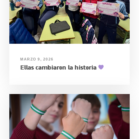
MARZO 9, 2026
𝔼𝕝𝕝𝕒𝕤 𝕔𝕒𝕞𝕓𝕚𝕒𝕣𝕠𝕟 𝕝𝕒 𝕙𝕚𝕤𝕥𝕠𝕣𝕚𝕒