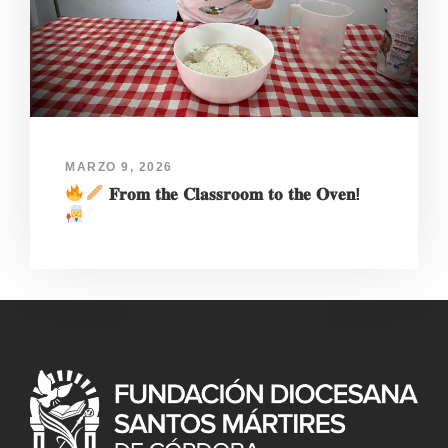
MARZO 9, 2026
𝐅𝐫𝐨𝐦 𝐭𝐡𝐞 𝐂𝐥𝐚𝐬𝐬𝐫𝐨𝐨𝐦 𝐭𝐨 𝐭𝐡𝐞 𝐎𝐯𝐞𝐧!