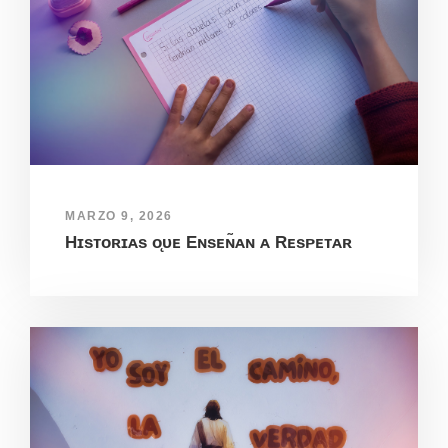
MARZO 9, 2026
Hɪsᴛᴏʀɪᴀs ᴏ̨ᴜᴇ Eɴsᴇɴ̃ᴀɴ ᴀ Rᴇsᴘᴇᴛᴀʀ