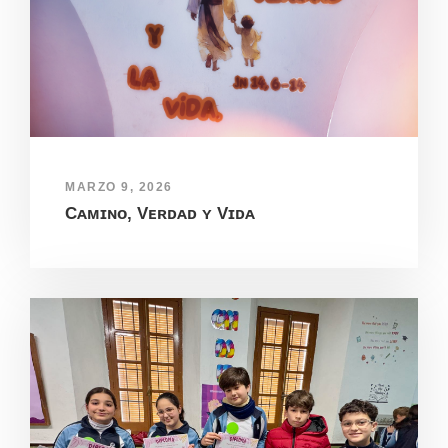
MARZO 9, 2026
Cᴀᴍɪɴᴏ, Vᴇʀᴅᴀᴅ ʏ Vɪᴅᴀ