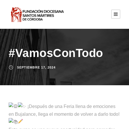
#VamosConTodo
SEPTIEMBRE 17, 2024
¡Después de una Feria llena de emociones
en Bujalance, llega el momento de volver a darlo todo!