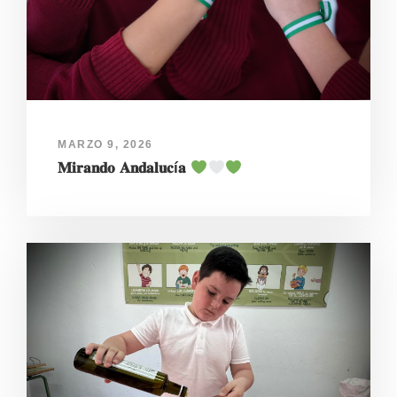
MARZO 9, 2026
𝐌𝐢𝐫𝐚𝐧𝐝𝐨 𝐀𝐧𝐝𝐚𝐥𝐮𝐜í𝐚