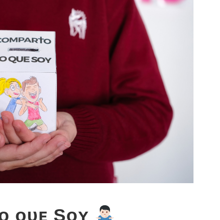
ᴏ ᴏ̨ᴜᴇ Sᴏʏ