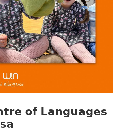
𝗿𝗲 𝗼𝗳 𝗟𝗮𝗻𝗴𝘂𝗮𝗴𝗲𝘀
𝘀𝗮