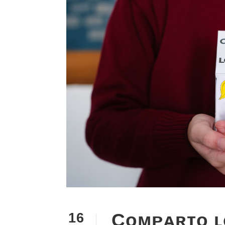
Cᴏᴍᴘᴀʀᴛᴏ ʟ
16