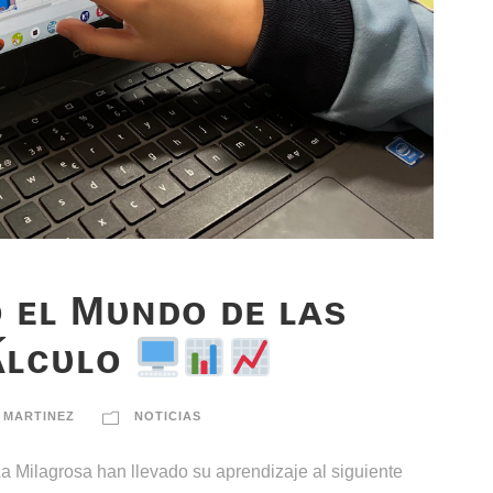
 ᴇʟ Mᴜɴᴅᴏ ᴅᴇ ʟᴀs
́ʟᴄᴜʟᴏ
 MARTINEZ
NOTICIAS
 Milagrosa han llevado su aprendizaje al siguiente