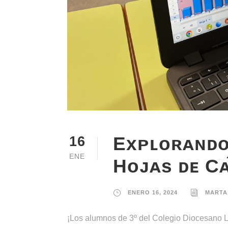
Exᴘʟᴏʀᴀɴᴅᴏ
16
ENE
Hᴏᴊᴀs ᴅᴇ Cᴀ
ENERO 16, 2024
MARTA
¡Los alumnos de 3º del Colegio Diocesano La