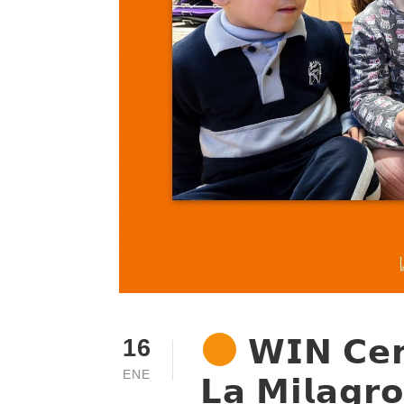
𝗪𝗜𝗡 𝗖𝗲𝗻
16
ENE
𝗟𝗮 𝗠𝗶𝗹𝗮𝗴𝗿