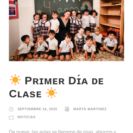
Pʀɪᴍᴇʀ Dɪ́ᴀ ᴅᴇ
Cʟᴀsᴇ
SEPTIEMBRE 16, 2025
MARTA MARTINEZ
NOTICIAS
De nuevo, las aulas se llenaron de risas, abrazos y