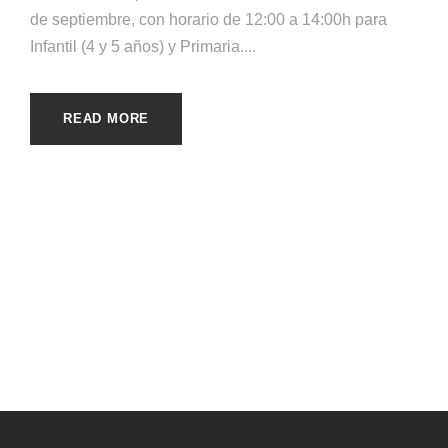
de septiembre, con horario de 12:00 a 14:00h para
Infantil (4 y 5 años) y Primaria....
READ MORE