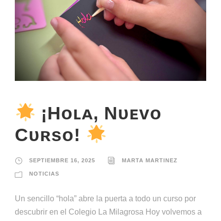
¡Hᴏʟᴀ, Nᴜᴇᴠᴏ
Cᴜʀsᴏ!
SEPTIEMBRE 16, 2025
MARTA MARTINEZ
NOTICIAS
Un sencillo “hola” abre la puerta a todo un curso por
descubrir en el Colegio La Milagrosa Hoy volvemos a